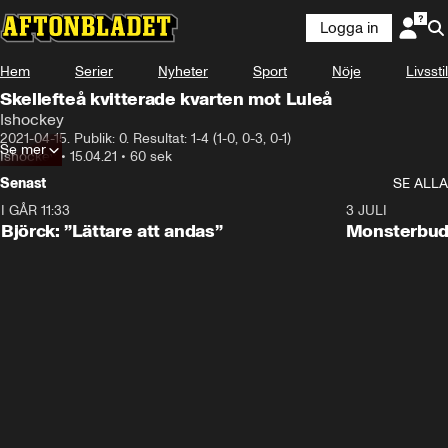
Logga in
Hem
Serier
Nyheter
Sport
Nöje
Livsstil
Skellefteå kvitterade kvarten mot Luleå
Ishockey
2021-04-15. Publik: 0. Resultat: 1-4 (1-0, 0-3, 0-1)
Se mer
Ishockey
•
15.04.21
•
60 sek
Senast
SE ALLA
I GÅR 11:33
2:08
3 JULI
Björck: ”Lättare att andas”
Monsterbud 