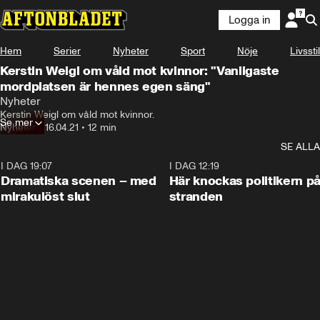
Logga in
Hem
Serier
Nyheter
Sport
Nöje
Livsstil
Kerstin Weigl om våld mot kvinnor: "Vanligaste
mordplatsen är hennes egen säng"
Nyheter
Kerstin Weigl om våld mot kvinnor.
Se mer
Nyheter
•
16.04.21
•
12 min
SE ALLA
I DAG 19:07
0:42
I DAG 12:19
Dramatiska scenen – med
Här knockas politikern p
mirakulöst slut
stranden