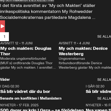
My och makten
S1 E1
23.10.25
21 min
I det första avsnittet av ”My och Makten” ställer 
inrikespolitiska kommentatorn My Rohwedder 
Socialdemokraternas partiledare Magdalena 
Andersson till svars.
1
SE ALLA
AVSNITT 12
•
11 JUNI
26:27
AVSNITT 11
•
4 JUNI
2
My och makten: Douglas
My och makten: Denice
Thor
Westerberg
Moderata ungdomsförbundet 
Ungsvenskarnas 
(MUF:s) ordförande Douglas Thor 
förbundsordförande Denice 
gästar My och makten. I avsnittet 
Westerberg gästar My och makten.
diskuteras tonårsutvisningarna och 
avsnittet diskuteras migrationsfrå
hur Moderaterna ska locka väljare till 
och hur SD ska locka kvinnliga 
Väder
SE ALLA
valet i höst. 
väljare. 
I DAG 02:30
1:06
I GÅR 02:30
Så blir vädret där du bor
Så blir vädr
Senaste om konflikten i Mellanöstern
SE ALLA
NYHETER
•
17 FEB. 2025
0:45
NYHETER
•
16 F
500 dagar av krig i Gaza – se förödelsen
Nya vapen ti