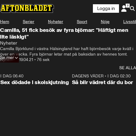
Logga in
Hem
Serier
Nyheter
Sport
Nöje
Livsstil
Camilla, 51 fick besök av fyra björnar: "Häftigt men
lite läskigt"
Nyheter
Camilla Björklund i västra Hälsingland har haft björnbesök varje kväll i 
över en vecka. Fyra björnar letar mat på baksidan av hennes tomt.
Se mer
Nyheter
•
19.04.21
•
76 sek
SE ALLA
I DAG 06:40
0:35
DAGENS VÄDER
•
I DAG 02:30
Sex dödade i skolskjutning
Så blir vädret där du bor