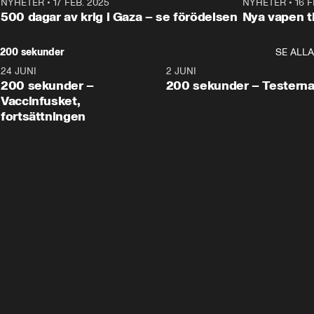
NYHETER
•
17 FEB. 2025
0:45
NYHETER
•
16 F
500 dagar av krig i Gaza – se förödelsen
Nya vapen ti
200 sekunder
SE ALLA
24 JUNI
5:00
2 JUNI
200 sekunder –
200 sekunder – Testern
Vaccinfusket,
fortsättningen