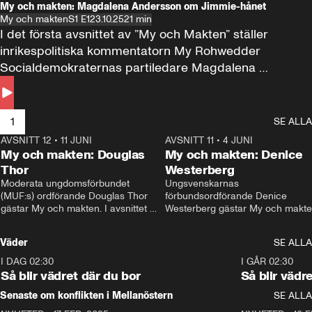
My och makten: Magdalena Andersson om Jimmie-hånet
My och makten
S1 E1
23.10.25
21 min
I det första avsnittet av ”My och Makten” ställer 
inrikespolitiska kommentatorn My Rohwedder 
Socialdemokraternas partiledare Magdalena 
Andersson till svars.
1
SE ALLA
AVSNITT 12
•
11 JUNI
26:27
AVSNITT 11
•
4 JUNI
2
My och makten: Douglas
My och makten: Denice
Thor
Westerberg
Moderata ungdomsförbundet 
Ungsvenskarnas 
(MUF:s) ordförande Douglas Thor 
förbundsordförande Denice 
gästar My och makten. I avsnittet 
Westerberg gästar My och makten.
diskuteras tonårsutvisningarna och 
avsnittet diskuteras migrationsfrå
hur Moderaterna ska locka väljare till 
och hur SD ska locka kvinnliga 
Väder
SE ALLA
valet i höst. 
väljare. 
I DAG 02:30
1:06
I GÅR 02:30
Så blir vädret där du bor
Så blir vädr
Senaste om konflikten i Mellanöstern
SE ALLA