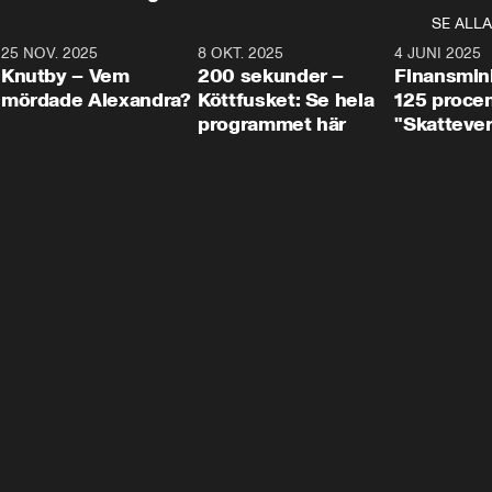
SE ALLA
3
25 NOV. 2025
31:05
8 OKT. 2025
4:29
4 JUNI 2025
Knutby – Vem
200 sekunder –
Finansmin
mördade Alexandra?
Köttfusket: Se hela
125 procent
programmet här
"Skattever
viktig uppg