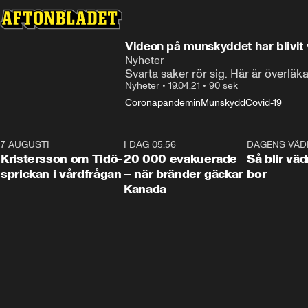
Videon på munskyddet har blivit
Nyheter
Svarta saker rör sig. Här är överläkar
Nyheter
•
19.04.21
•
90 sek
Coronapandemin
Munskydd
Covid-19
7 AUGUSTI
0:42
I DAG 05:56
0:38
DAGENS VÄD
Kristersson om Tidö-
20 000 evakuerade
Så blir väd
sprickan i vårdfrågan
– när bränder gäckar
bor
Kanada