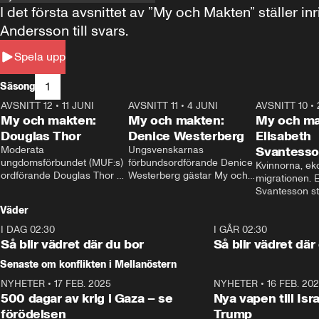
I det första avsnittet av ”My och Makten” ställe
Andersson till svars.
Spela upp
1
Säsong
AVSNITT 12
•
11 JUNI
26:27
AVSNITT 11
•
4 JUNI
23:40
AVSNITT 10
•
My och makten:
My och makten:
My och ma
Douglas Thor
Denice Westerberg
Elisabeth
Moderata 
Ungsvenskarnas 
Svantess
ungdomsförbundet (MUF:s) 
förbundsordförande Denice 
Kvinnorna, ek
ordförande Douglas Thor 
Westerberg gästar My och 
migrationen. E
gästar My och makten. I 
makten. I avsnittet 
Svantesson stäl
avsnittet diskuteras 
diskuteras migrationsfrågan 
när finansmini
Väder
tonårsutvisningarna och hur 
och hur SD ska locka 
Moderaterna ska locka 
kvinnliga väljare. 
I DAG 02:30
1:06
I GÅR 02:30
väljare till valet i höst. 
Så blir vädret där du bor
Så blir vädret där
Senaste om konflikten i Mellanöstern
NYHETER
•
17 FEB. 2025
0:45
NYHETER
•
16 FEB. 20
500 dagar av krig i Gaza – se
Nya vapen till Isr
förödelsen
Trump