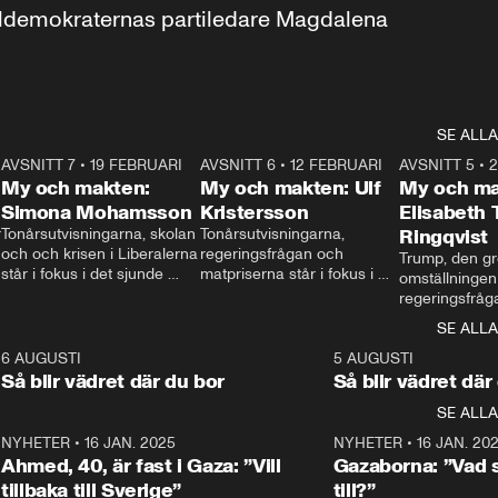
aldemokraternas partiledare Magdalena 
SE ALLA
7
AVSNITT 7
•
19 FEBRUARI
24:30
AVSNITT 6
•
12 FEBRUARI
27:30
AVSNITT 5
•
My och makten:
My och makten: Ulf
My och ma
Simona Mohamsson
Kristersson
Elisabeth
 
Tonårsutvisningarna, skolan 
Tonårsutvisningarna, 
Ringqvist
och och krisen i Liberalerna 
regeringsfrågan och 
Trump, den gr
står i fokus i det sjunde 
matpriserna står i fokus i 
omställningen
avsnittet av ”My och 
det sjätte avsnittet av ”My 
regeringsfråga
makten”. Se när 
och makten”. Se när 
centrum i det 
SE ALLA
Aftonbladets inrikespolitiska 
Aftonbladets inrikespolitiska 
avsnittet av ”
kommentator My 
kommentator My 
6
6 AUGUSTI
1:06
5 AUGUSTI
Makten”. Se nä
Rohwedder ställer 
Rohwedder ställer 
Så blir vädret där du bor
Så blir vädret där
Aftonbladets in
utbildnings- och 
statsminister Ulf Kristersson 
kommentator 
SE ALLA
integrationsminister Simona 
till svars.
Rohwedder stäl
Mohamsson till svars.
Centerpartiets
2
NYHETER
•
16 JAN. 2025
1:01
NYHETER
•
16 JAN. 20
Thand Ring till
Ahmed, 40, är fast i Gaza: ”Vill
Gazaborna: ”Vad s
tillbaka till Sverige”
till?”