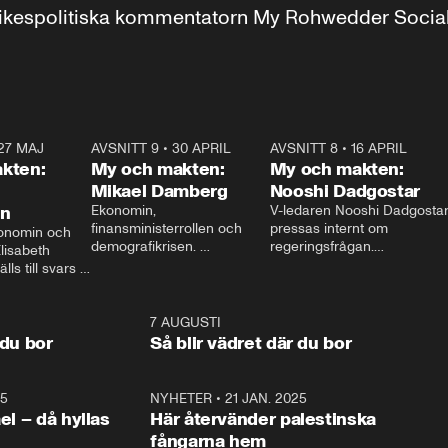
r inrikespolitiska kommentatorn My Rohwedder Soci
27 MAJ
3:51
AVSNITT 9
•
30 APRIL
24:00
AVSNITT 8
•
16 APRIL
25:1
kten:
My och makten:
My och makten:
Mikael Damberg
Nooshi Dadgostar
on
Ekonomin, 
V-ledaren Nooshi Dadgostar
finansministerrollen och 
pressas internt om 
onomin och 
demografikrisen. 
regeringsfrågan.

lisabeth 
Oppositionen ställs till svars 
I Aftonbladets 
ls till svars 
när Socialdemokraternas 
partiledarutfrågning ”My 
stern gästar 
Mikael Damberg gästar My 
och Makten” sätter hon ner 
My och Makten. 
och Makten. 
foten mot kritikerna:

1:06
7 AUGUSTI
1:0
– Vi ställer upp i val. Ska vi 
 du bor
Så blir vädret där du bor
vara med så sitter vi förstås 
25
1:22
NYHETER
•
21 JAN. 2025
0:5
ael – då hyllas
Här återvänder palestinska
fångarna hem