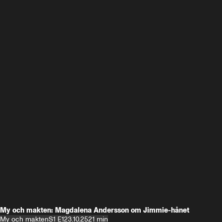
My och makten: Magdalena Andersson om Jimmie-hånet
My och makten
S1 E1
23.10.25
21 min