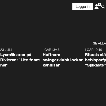
Logga in
SE ALLA
7
23 JULI
2:02
I GÅR 13:46
0:55
I GÅR 10:40
Lyxmäklaren på
Heffners
Rituals sl
Rivieran: "Lite friare
swingerklubb lockar
bebisparf
här"
kändisar
”Sjukaste”