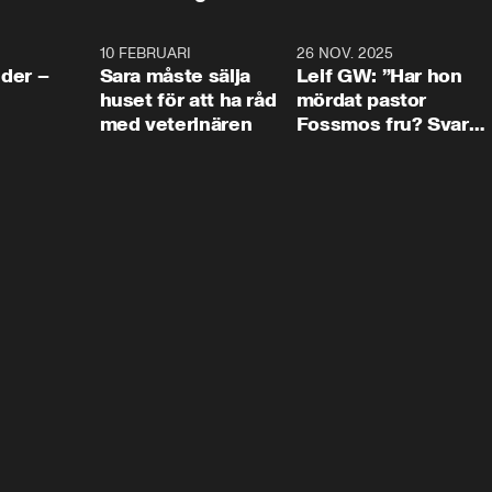
4:24
10 FEBRUARI
4:13
26 NOV. 2025
8:1
der –
Sara måste sälja
Leif GW: ”Har hon
huset för att ha råd
mördat pastor
med veterinären
Fossmos fru? Svar
nej.”