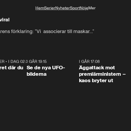
Hem
Serier
Nyheter
Sport
Nöje
Mer
Livsstil
 viral
ens förklaring: ”Vi  associerar till maskar...”
ER
•
I DAG 02:30
1:06
I GÅR 19:15
0:36
I GÅR 17:08
0:3
ret där du
Se de nya UFO-
Äggattack mot
bilderna
premiärministern –
kaos bryter ut