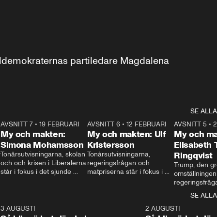
aldemokraternas partiledare Magdalena 
SE ALLA
7
AVSNITT 7
•
19 FEBRUARI
24:30
AVSNITT 6
•
12 FEBRUARI
27:30
AVSNITT 5
•
My och makten:
My och makten: Ulf
My och ma
Simona Mohamsson
Kristersson
Elisabeth
 
Tonårsutvisningarna, skolan 
Tonårsutvisningarna, 
Ringqvist
och och krisen i Liberalerna 
regeringsfrågan och 
Trump, den gr
står i fokus i det sjunde 
matpriserna står i fokus i 
omställningen
avsnittet av ”My och 
det sjätte avsnittet av ”My 
regeringsfråga
makten”. Se när 
och makten”. Se när 
centrum i det 
SE ALLA
Aftonbladets inrikespolitiska 
Aftonbladets inrikespolitiska 
avsnittet av ”
kommentator My 
kommentator My 
6
3 AUGUSTI
1:06
2 AUGUSTI
Makten”. Se nä
Rohwedder ställer 
Rohwedder ställer 