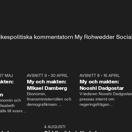
r inrikespolitiska kommentatorn My Rohwedder Soci
27 MAJ
3:51
AVSNITT 9
•
30 APRIL
24:00
AVSNITT 8
•
16 APRIL
25:1
kten:
My och makten:
My och makten:
Mikael Damberg
Nooshi Dadgostar
on
Ekonomin, 
V-ledaren Nooshi Dadgostar
finansministerrollen och 
pressas internt om 
onomin och 
demografikrisen. 
regeringsfrågan.

lisabeth 
Oppositionen ställs till svars 
I Aftonbladets 
ls till svars 
när Socialdemokraternas 
partiledarutfrågning ”My 
stern gästar 
Mikael Damberg gästar My 
och Makten” sätter hon ner 
My och Makten. 
och Makten. 
foten mot kritikerna:

1:06
4 AUGUSTI
1:0
– Vi ställer upp i val. Ska vi 