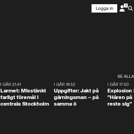
Logga in
SE ALLA
:30
6
I GÅR 21:41
0:35
I GÅR 18:52
0:33
I GÅR 17:50
Larmet: Misstänkt
Uppgifter: Jakt på
Explosion 
farligt föremål i
gärningsman – på
”Håren på
centrala Stockholm
samma ö
reste sig”