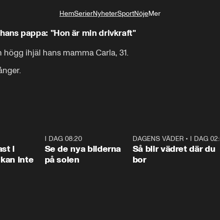
Hem
Serier
Nyheter
Sport
Nöje
Mer
Livsstil
ns pappa: "Hon är min drivkraft"
 högg ihjäl hans mamma Carla, 31.

nger.

1:26
I DAG 08:20
0:31
DAGENS VÄDER
•
I DAG 02
1:0
st i
Se de nya bilderna
Så blir vädret där du
kan inte
på solen
bor