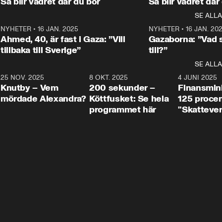
Så blir vädret där du bor
Så blir vädret där
Aftonbladets in
utbildnings- och 
statsminister Ulf Kristersson 
kommentator 
SE ALLA
integrationsminister Simona 
till svars.
Rohwedder stäl
Mohamsson till svars.
Centerpartiets
2
NYHETER
•
16 JAN. 2025
1:01
NYHETER
•
16 JAN. 20
Thand Ring till
Ahmed, 40, är fast i Gaza: ”Vill
Gazaborna: ”Vad s
tillbaka till Sverige”
till?”
SE ALLA
3
25 NOV. 2025
31:05
8 OKT. 2025
4:29
4 JUNI 2025
Knutby – Vem
200 sekunder –
Finansmin
mördade Alexandra?
Köttfusket: Se hela
125 procent
programmet här
"Skattever
viktig uppg