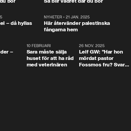
 du bor
Så blir vädret där du bor
vara med så sitter vi förstås 
25
1:22
NYHETER
•
21 JAN. 2025
0:5
ael – då hyllas
Här återvänder palestinska
fångarna hem
4:24
10 FEBRUARI
4:13
26 NOV. 2025
8:1
der –
Sara måste sälja
Leif GW: ”Har hon
huset för att ha råd
mördat pastor
med veterinären
Fossmos fru? Svar
nej.”