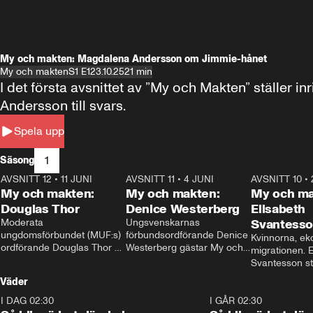
My och makten: Magdalena Andersson om Jimmie-hånet
My och makten
S1 E1
23.10.25
21 min
I det första avsnittet av ”My och Makten” ställe
Andersson till svars.
Spela upp
1
Säsong
AVSNITT 12
•
11 JUNI
26:27
AVSNITT 11
•
4 JUNI
23:40
AVSNITT 10
•
My och makten:
My och makten:
My och ma
Douglas Thor
Denice Westerberg
Elisabeth
Moderata 
Ungsvenskarnas 
Svantess
ungdomsförbundet (MUF:s) 
förbundsordförande Denice 
Kvinnorna, ek
ordförande Douglas Thor 
Westerberg gästar My och 
migrationen. E
gästar My och makten. I 
makten. I avsnittet 
Svantesson stäl
avsnittet diskuteras 
diskuteras migrationsfrågan 
när finansmini
Väder
tonårsutvisningarna och hur 
och hur SD ska locka 
Moderaterna ska locka 
kvinnliga väljare. 
I DAG 02:30
1:06
I GÅR 02:30
väljare till valet i höst. 