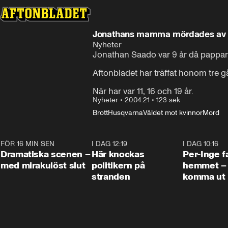
Jonathans mamma mördades av ha
Nyheter
Jonathan Saado var 9 år då pappan
Aftonbladet har träffat honom tre gå
När har var 11, 16 och 19 år.
Nyheter
•
20.04.21
•
123 sek
Brott
Husqvarna
Våldet mot kvinnor
Mord
FÖR 16 MIN SEN
0:42
I DAG 12:19
0:45
I DAG 10:16
Dramatiska scenen –
Här knockas
Per-Inge fa
med mirakulöst slut
politikern på
hemmet – 
stranden
komma ut