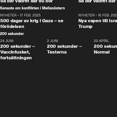
Så blir vädret där du bor
Så blir vädret där
Senaste om konflikten i Mellanöstern
NYHETER
•
17 FEB. 2025
0:45
NYHETER
•
16 FEB. 20
500 dagar av krig i Gaza – se
Nya vapen till Isr
förödelsen
Trump
200 sekunder
24 JUNI
5:00
2 JUNI
4:23
20 APRIL
200 sekunder –
200 sekunder –
200 sekun
Vaccinfusket,
Testerna
Normal
fortsättningen