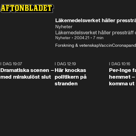
Läkemedelsverket håller presstr
Nyheter
Läkemedelsverket håller pressträf
Nyheter
•
20.04.21
•
7 min
Forskning & vetenskap
Vaccin
Coronapand
I DAG 19:07
0:42
I DAG 12:19
0:45
I DAG 10:16
Dramatiska scenen –
Här knockas
Per-Inge fa
med mirakulöst slut
politikern på
hemmet – 
stranden
komma ut