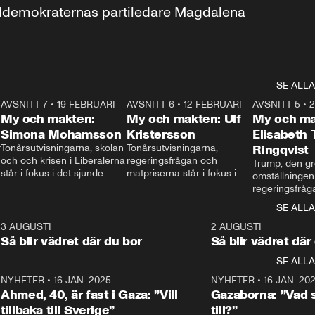
aldemokraternas partiledare Magdalena 
SE ALLA
7
AVSNITT 7
•
19 FEBRUARI
24:30
AVSNITT 6
•
12 FEBRUARI
27:30
AVSNITT 5
•
My och makten:
My och makten: Ulf
My och ma
Simona Mohamsson
Kristersson
Elisabeth
 
Tonårsutvisningarna, skolan 
Tonårsutvisningarna, 
Ringqvist
och och krisen i Liberalerna 
regeringsfrågan och 
Trump, den gr
står i fokus i det sjunde 
matpriserna står i fokus i 
omställningen
avsnittet av ”My och 
det sjätte avsnittet av ”My 
regeringsfråga
makten”. Se när 
och makten”. Se när 
centrum i det 
SE ALLA
Aftonbladets inrikespolitiska 
Aftonbladets inrikespolitiska 
avsnittet av ”
kommentator My 
kommentator My 
6
3 AUGUSTI
1:06
2 AUGUSTI
Makten”. Se nä
Rohwedder ställer 
Rohwedder ställer 
Så blir vädret där du bor
Så blir vädret där
Aftonbladets in
utbildnings- och 
statsminister Ulf Kristersson 
kommentator 
SE ALLA
integrationsminister Simona 
till svars.
Rohwedder stäl
Mohamsson till svars.
Centerpartiets
2
NYHETER
•
16 JAN. 2025
1:01
NYHETER
•
16 JAN. 20
Thand Ring till
Ahmed, 40, är fast i Gaza: ”Vill
Gazaborna: ”Vad s
tillbaka till Sverige”
till?”