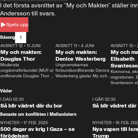
I det första avsnittet av ”My och Makten” ställe
Andersson till svars.
Spela upp
1
Säsong
AVSNITT 12
•
11 JUNI
26:27
AVSNITT 11
•
4 JUNI
23:40
AVSNITT 10
•
My och makten:
My och makten:
My och ma
Douglas Thor
Denice Westerberg
Elisabeth
Moderata 
Ungsvenskarnas 
Svantess
ungdomsförbundet (MUF:s) 
förbundsordförande Denice 
Kvinnorna, ek
ordförande Douglas Thor 
Westerberg gästar My och 
migrationen. E
gästar My och makten. I 
makten. I avsnittet 
Svantesson stäl
avsnittet diskuteras 
diskuteras migrationsfrågan 
när finansmini
Väder
tonårsutvisningarna och hur 
och hur SD ska locka 
Moderaterna ska locka 
kvinnliga väljare. 
I DAG 02:30
1:06
I GÅR 02:30
väljare till valet i höst. 
Så blir vädret där du bor
Så blir vädret där
Senaste om konflikten i Mellanöstern
NYHETER
•
17 FEB. 2025
0:45
NYHETER
•
16 FEB. 20
500 dagar av krig i Gaza – se
Nya vapen till Isr
förödelsen
Trump