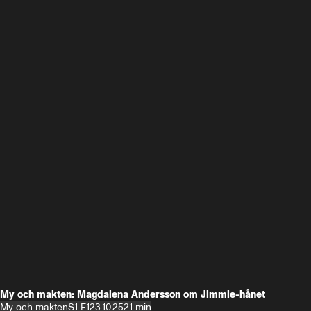
My och makten: Magdalena Andersson om Jimmie-hånet
My och makten
S1 E1
23.10.25
21 min