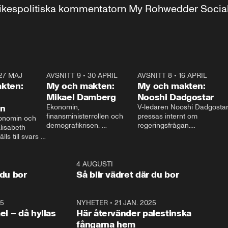
r inrikespolitiska kommentatorn My Rohwedder Soci
27 MAJ
3:51
AVSNITT 9
•
30 APRIL
24:00
AVSNITT 8
•
16 APRIL
25:1
kten:
My och makten:
My och makten:
Mikael Damberg
Nooshi Dadgostar
on
Ekonomin, 
V-ledaren Nooshi Dadgostar
finansministerrollen och 
pressas internt om 
onomin och 
demografikrisen. 
regeringsfrågan.

lisabeth 
Oppositionen ställs till svars 
I Aftonbladets 
ls till svars 
när Socialdemokraternas 
partiledarutfrågning ”My 
stern gästar 
Mikael Damberg gästar My 
och Makten” sätter hon ner 
My och Makten. 
och Makten. 
foten mot kritikerna:

1:06
4 AUGUSTI
1:0
– Vi ställer upp i val. Ska vi 
 du bor
Så blir vädret där du bor
vara med så sitter vi förstås 
25
1:22
NYHETER
•
21 JAN. 2025
0:5
ael – då hyllas
Här återvänder palestinska
fångarna hem