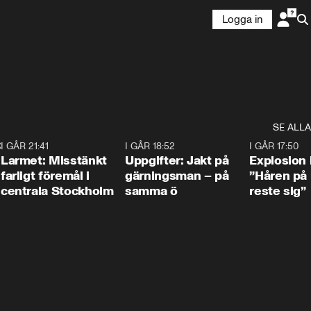
Logga in
SE ALLA
:30
6
I GÅR 21:41
0:35
I GÅR 18:52
0:33
I GÅR 17:50
Larmet: Misstänkt
Uppgifter: Jakt på
Explosion 
farligt föremål i
gärningsman – på
”Håren på
centrala Stockholm
samma ö
reste sig”