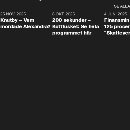
SE ALLA
3
25 NOV. 2025
31:05
8 OKT. 2025
4:29
4 JUNI 2025
Knutby – Vem
200 sekunder –
Finansmin
mördade Alexandra?
Köttfusket: Se hela
125 procent
programmet här
"Skattever
viktig uppg