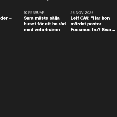
4:24
10 FEBRUARI
4:13
26 NOV. 2025
8:1
der –
Sara måste sälja
Leif GW: ”Har hon
huset för att ha råd
mördat pastor
med veterinären
Fossmos fru? Svar
nej.”