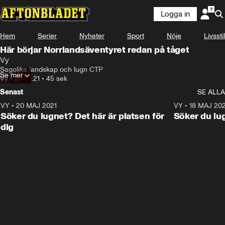
Logga in
Annons
Läs mer här!
Hem
Serier
Nyheter
Sport
Nöje
Livsstil
Annons från Vy
Här börjar Norrlandsäventyret redan på tåget
Vy
Sagolika landskap och lugn CTP
Se mer
Vy
•
22.04.21
•
45 sek
Senast
SE ALLA
VY
•
20 MAJ 2021
0:45
VY
•
18 MAJ 202
ANNONS
Söker du lugnet? Det här är platsen för
Söker du lug
dig