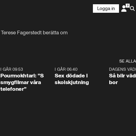
Logga in
 Terese Fagerstedt berätta om 
SE ALLA
4
I GÅR 09:53
1:36
I GÅR 06:40
0:47
DAGENS VÄD
Pourmokhtari: ”S
Sex dödade i
Så blir väd
smygfilmar våra
skolskjutning
bor
telefoner”