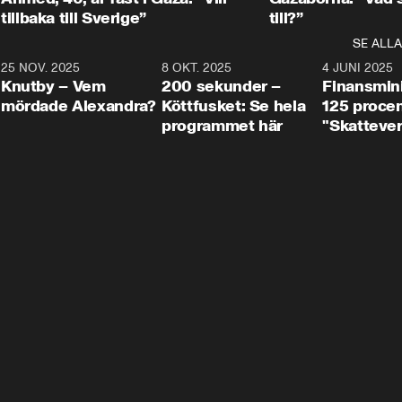
tillbaka till Sverige”
till?”
SE ALLA
3
25 NOV. 2025
31:05
8 OKT. 2025
4:29
4 JUNI 2025
Knutby – Vem
200 sekunder –
Finansmin
mördade Alexandra?
Köttfusket: Se hela
125 procent
programmet här
"Skattever
viktig uppg