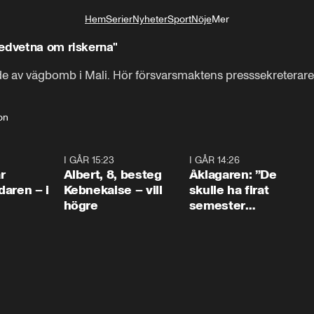
Hem
Serier
Nyheter
Sport
Nöje
Mer
Livsstil
medvetna om riskerna"
ade av vägbomb i Mali. Hör försvarsmaktens presssekreterare
on
0:45
I GÅR 15:23
0:54
I GÅR 14:26
1:5
r
Albert, 8, besteg
Åklagaren: ”De
aren – i
Kebnekaise – vill
skulle ha firat
högre
semester
tillsammans”