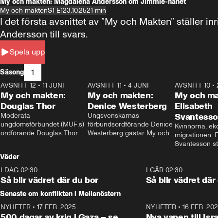
My och makten: Magdalena Andersson om Jimmie-hånet
My och makten
S1 E1
23.10.25
21 min
I det första avsnittet av ”My och Makten” ställe
Andersson till svars.
Spela upp
1
Säsong
AVSNITT 12
•
11 JUNI
26:27
AVSNITT 11
•
4 JUNI
23:40
AVSNITT 10
•
My och makten:
My och makten:
My och ma
Douglas Thor
Denice Westerberg
Elisabeth
Moderata 
Ungsvenskarnas 
Svantess
ungdomsförbundet (MUF:s) 
förbundsordförande Denice 
Kvinnorna, ek
ordförande Douglas Thor 
Westerberg gästar My och 
migrationen. E
gästar My och makten. I 
makten. I avsnittet 
Svantesson stäl
avsnittet diskuteras 
diskuteras migrationsfrågan 
när finansmini
Väder
tonårsutvisningarna och hur 
och hur SD ska locka 
Moderaterna ska locka 
kvinnliga väljare. 
I DAG 02:30
1:06
I GÅR 02:30
väljare till valet i höst. 
Så blir vädret där du bor
Så blir vädret där
Senaste om konflikten i Mellanöstern
NYHETER
•
17 FEB. 2025
0:45
NYHETER
•
16 FEB. 20
500 dagar av krig i Gaza – se
Nya vapen till Isr