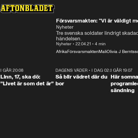
Försvarsmakten: "Vi är väldigt 
Nyheter
Tre svenska soldater lindrigt skad
händelsen.
Nyheter
•
22.04.21
•
4 min
Afrika
Försvarsmakten
Mali
Olivia J Berntss
I GÅR 20:08
4:36
DAGENS VÄDER
•
I DAG 02:30
1:06
I GÅR 19:07
Linn, 17, ska dö:
Så blir vädret där du
Här somna
”Livet är som det är”
bor
programled
sändning