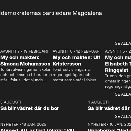
aldemokraternas partiledare Magdalena 
SE ALLA
7
AVSNITT 7
•
19 FEBRUARI
24:30
AVSNITT 6
•
12 FEBRUARI
27:30
AVSNITT 5
•
My och makten:
My och makten: Ulf
My och ma
Simona Mohamsson
Kristersson
Elisabeth
 
Tonårsutvisningarna, skolan 
Tonårsutvisningarna, 
Ringqvist
och och krisen i Liberalerna 
regeringsfrågan och 
Trump, den gr
står i fokus i det sjunde 
matpriserna står i fokus i 
omställningen
avsnittet av ”My och 
det sjätte avsnittet av ”My 
regeringsfråga
makten”. Se när 
och makten”. Se när 
centrum i det 
SE ALLA
Aftonbladets inrikespolitiska 
Aftonbladets inrikespolitiska 
avsnittet av ”
kommentator My 
kommentator My 
6
5 AUGUSTI
1:06
4 AUGUSTI
Makten”. Se nä
Rohwedder ställer 
Rohwedder ställer 
Så blir vädret där du bor
Så blir vädret där
Aftonbladets in
utbildnings- och 
statsminister Ulf Kristersson 
kommentator 
SE ALLA
integrationsminister Simona 
till svars.
Rohwedder stäl
Mohamsson till svars.
Centerpartiets
2
NYHETER
•
16 JAN. 2025
1:01
NYHETER
•
16 JAN. 20
Thand Ring till
Ahmed, 40, är fast i Gaza: ”Vill
Gazaborna: ”Vad s