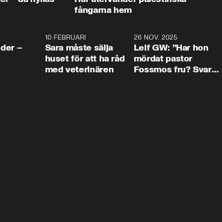
fångarna hem
4:24
10 FEBRUARI
4:13
26 NOV. 2025
8:1
der –
Sara måste sälja
Leif GW: ”Har hon
huset för att ha råd
mördat pastor
med veterinären
Fossmos fru? Svar
nej.”