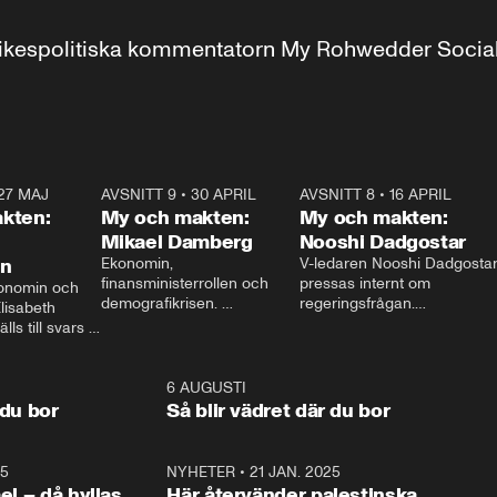
r inrikespolitiska kommentatorn My Rohwedder Soci
27 MAJ
3:51
AVSNITT 9
•
30 APRIL
24:00
AVSNITT 8
•
16 APRIL
25:1
kten:
My och makten:
My och makten:
Mikael Damberg
Nooshi Dadgostar
on
Ekonomin, 
V-ledaren Nooshi Dadgostar
finansministerrollen och 
pressas internt om 
onomin och 
demografikrisen. 
regeringsfrågan.

lisabeth 
Oppositionen ställs till svars 
I Aftonbladets 
ls till svars 
när Socialdemokraternas 
partiledarutfrågning ”My 
stern gästar 
Mikael Damberg gästar My 
och Makten” sätter hon ner 
My och Makten. 
och Makten. 
foten mot kritikerna:

1:06
6 AUGUSTI
1:0
– Vi ställer upp i val. Ska vi 
 du bor
Så blir vädret där du bor
vara med så sitter vi förstås 
25
1:22
NYHETER
•
21 JAN. 2025
0:5
ael – då hyllas
Här återvänder palestinska