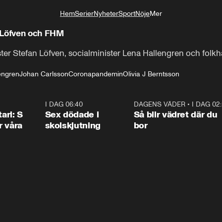
Hem
Serier
Nyheter
Sport
Nöje
Mer
Livsstil
 Löfven och FHM
ster Stefan Löfven, socialminister Lena Hallengren och fo
engren
Johan Carlsson
Coronapandemin
Olivia J Berntsson
1:36
I DAG 06:40
0:47
DAGENS VÄDER
•
I DAG 02
1:0
ari: S
Sex dödade i
Så blir vädret där du
r våra
skolskjutning
bor