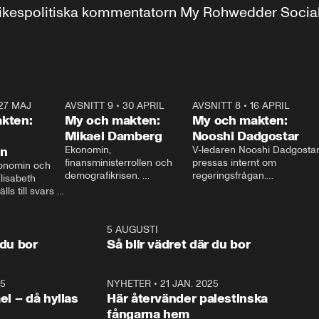
r inrikespolitiska kommentatorn My Rohwedder Soci
27 MAJ
3:51
AVSNITT 9
•
30 APRIL
24:00
AVSNITT 8
•
16 APRIL
25:1
kten:
My och makten:
My och makten:
Mikael Damberg
Nooshi Dadgostar
on
Ekonomin, 
V-ledaren Nooshi Dadgostar
finansministerrollen och 
pressas internt om 
onomin och 
demografikrisen. 
regeringsfrågan.

lisabeth 
Oppositionen ställs till svars 
I Aftonbladets 
ls till svars 
när Socialdemokraternas 
partiledarutfrågning ”My 
stern gästar 
Mikael Damberg gästar My 
och Makten” sätter hon ner 
My och Makten. 
och Makten. 
foten mot kritikerna:

1:06
5 AUGUSTI
1:0
– Vi ställer upp i val. Ska vi 
 du bor
Så blir vädret där du bor
vara med så sitter vi förstås 
25
1:22
NYHETER
•
21 JAN. 2025
0:5
ael – då hyllas
Här återvänder palestinska
fångarna hem