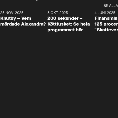
SE ALLA
3
25 NOV. 2025
31:05
8 OKT. 2025
4:29
4 JUNI 2025
Knutby – Vem
200 sekunder –
Finansmin
mördade Alexandra?
Köttfusket: Se hela
125 procent
programmet här
"Skattever
viktig uppg