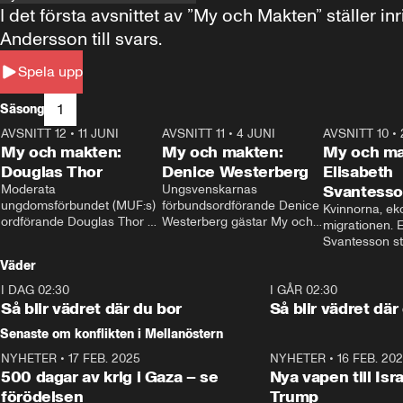
I det första avsnittet av ”My och Makten” ställe
Andersson till svars.
Spela upp
1
Säsong
AVSNITT 12
•
11 JUNI
26:27
AVSNITT 11
•
4 JUNI
23:40
AVSNITT 10
•
My och makten:
My och makten:
My och ma
Douglas Thor
Denice Westerberg
Elisabeth
Moderata 
Ungsvenskarnas 
Svantess
ungdomsförbundet (MUF:s) 
förbundsordförande Denice 
Kvinnorna, ek
ordförande Douglas Thor 
Westerberg gästar My och 
migrationen. E
gästar My och makten. I 
makten. I avsnittet 
Svantesson stäl
avsnittet diskuteras 
diskuteras migrationsfrågan 
när finansmini
Väder
tonårsutvisningarna och hur 
och hur SD ska locka 
Moderaterna ska locka 
kvinnliga väljare. 
I DAG 02:30
1:06
I GÅR 02:30
väljare till valet i höst. 
Så blir vädret där du bor
Så blir vädret där
Senaste om konflikten i Mellanöstern
NYHETER
•
17 FEB. 2025
0:45
NYHETER
•
16 FEB. 20
500 dagar av krig i Gaza – se
Nya vapen till Isr
förödelsen
Trump