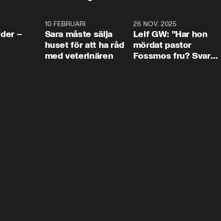
4:24
10 FEBRUARI
4:13
26 NOV. 2025
8:1
der –
Sara måste sälja
Leif GW: ”Har hon
huset för att ha råd
mördat pastor
med veterinären
Fossmos fru? Svar
nej.”