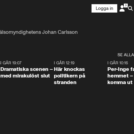
Logga in
lkhälsomyndighetens Johan Carlsson
SE ALLA
:30
6
I GÅR 19:07
0:42
I GÅR 12:19
0:45
I GÅR 10:16
Dramatiska scenen –
Här knockas
Per-Inge fa
med mirakulöst slut
politikern på
hemmet – 
stranden
komma ut