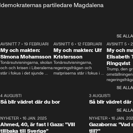
aldemokraternas partiledare Magdalena 
SE ALLA
7
AVSNITT 7
•
19 FEBRUARI
24:30
AVSNITT 6
•
12 FEBRUARI
27:30
AVSNITT 5
•
My och makten:
My och makten: Ulf
My och ma
Simona Mohamsson
Kristersson
Elisabeth
 
Tonårsutvisningarna, skolan 
Tonårsutvisningarna, 
Ringqvist
och och krisen i Liberalerna 
regeringsfrågan och 
Trump, den gr
står i fokus i det sjunde 
matpriserna står i fokus i 
omställningen
avsnittet av ”My och 
det sjätte avsnittet av ”My 
regeringsfråga
makten”. Se när 
och makten”. Se när 
centrum i det 
SE ALLA
Aftonbladets inrikespolitiska 
Aftonbladets inrikespolitiska 
avsnittet av ”
kommentator My 
kommentator My 
6
4 AUGUSTI
1:06
3 AUGUSTI
Makten”. Se nä
Rohwedder ställer 
Rohwedder ställer 
Så blir vädret där du bor
Så blir vädret där
Aftonbladets in
utbildnings- och 
statsminister Ulf Kristersson 
kommentator 
SE ALLA
integrationsminister Simona 
till svars.
Rohwedder stäl
Mohamsson till svars.
Centerpartiets
2
NYHETER
•
16 JAN. 2025
1:01
NYHETER
•
16 JAN. 20
Thand Ring till
Ahmed, 40, är fast i Gaza: ”Vill
Gazaborna: ”Vad s
tillbaka till Sverige”
till?”