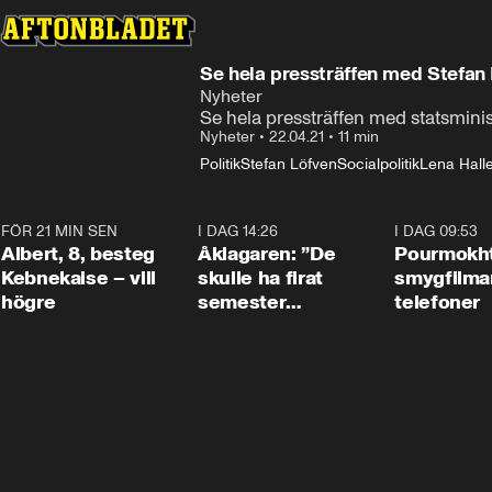
Se hela pressträffen med Stefan
Nyheter
Se hela pressträffen med statsmini
Nyheter
•
22.04.21
•
11 min
Politik
Stefan Löfven
Socialpolitik
Lena Hall
FÖR 21 MIN SEN
0:54
I DAG 14:26
1:54
I DAG 09:53
Albert, 8, besteg
Åklagaren: ”De
Pourmokht
Kebnekaise – vill
skulle ha firat
smygfilma
högre
semester
telefoner
tillsammans”