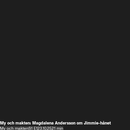
My och makten: Magdalena Andersson om Jimmie-hånet
My och makten
S1 E1
23.10.25
21 min