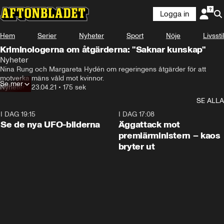
Logga in
Hem
Serier
Nyheter
Sport
Nöje
Livsstil
Kriminologerna om åtgärderna: "Saknar kunskap"
Nyheter
Nina Rung och Margareta Hydén om regeringens åtgärder för att 
motverka mäns våld mot kvinnor.
Se mer
Nyheter
•
23.04.21
•
175 sek
SE ALLA
I DAG 19:15
0:36
I DAG 17:08
Se de nya UFO-bilderna
Äggattack mot
premiärministern – kaos
bryter ut