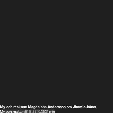
My och makten: Magdalena Andersson om Jimmie-hånet
My och makten
S1 E1
23.10.25
21 min