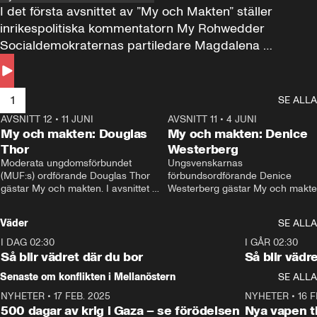
I det första avsnittet av ”My och Makten” ställer 
inrikespolitiska kommentatorn My Rohwedder 
Socialdemokraternas partiledare Magdalena 
Andersson till svars.
1
SE ALLA
AVSNITT 12
•
11 JUNI
26:27
AVSNITT 11
•
4 JUNI
2
My och makten: Douglas
My och makten: Denice
Thor
Westerberg
Moderata ungdomsförbundet 
Ungsvenskarnas 
(MUF:s) ordförande Douglas Thor 
förbundsordförande Denice 
gästar My och makten. I avsnittet 
Westerberg gästar My och makten.
diskuteras tonårsutvisningarna och 
avsnittet diskuteras migrationsfrå
hur Moderaterna ska locka väljare till 
och hur SD ska locka kvinnliga 
Väder
SE ALLA
valet i höst. 
väljare. 
I DAG 02:30
1:06
I GÅR 02:30
Så blir vädret där du bor
Så blir vädr
Senaste om konflikten i Mellanöstern
SE ALLA
NYHETER
•
17 FEB. 2025
0:45
NYHETER
•
16 F
500 dagar av krig i Gaza – se förödelsen
Nya vapen ti