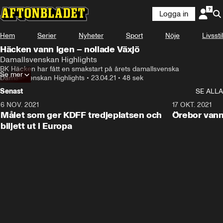
Logga in
Hem
Serier
Nyheter
Sport
Nöje
Livsstil
Häcken vann igen – nollade Växjö
Damallsvenskan Highlights
BK Häcken har fått en smakstart på årets damallsvenska
Se mer
Damallsvenskan Highlights
•
23.04.21
•
48 sek
Senast
SE ALLA
6 NOV. 2021
0:42
17 OKT. 2021
Målet som ger KDFF tredjeplatsen och
Örebor vann
biljett ut i Europa