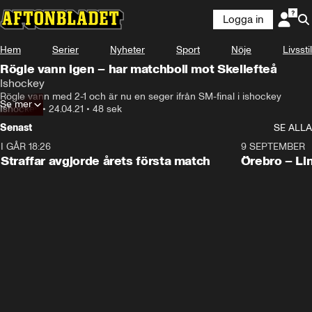
Logga in
Hem
Serier
Nyheter
Sport
Nöje
Livsstil
Rögle vann igen – har matchboll mot Skellefteå
Ishockey
Rögle vann med 2-1 och är nu en seger ifrån SM-final i ishockey
Se mer
Ishockey
•
24.04.21
•
48 sek
Senast
SE ALLA
I GÅR 18:26
2:19
9 SEPTEMBER
Plus
Straffar avgjorde årets första match
Örebro – Li