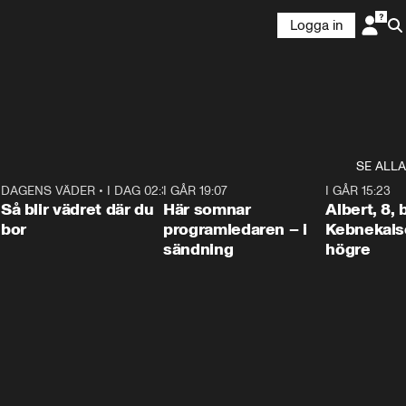
Logga in
SE ALLA
6
DAGENS VÄDER
•
I DAG 02:30
1:06
I GÅR 19:07
0:45
I GÅR 15:23
Så blir vädret där du
Här somnar
Albert, 8,
bor
programledaren – i
Kebnekaise
sändning
högre