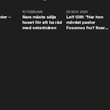
4:24
10 FEBRUARI
4:13
26 NOV. 2025
8:1
der –
Sara måste sälja
Leif GW: ”Har hon
huset för att ha råd
mördat pastor
med veterinären
Fossmos fru? Svar
nej.”