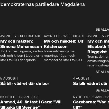
aldemokraternas partiledare Magdalena 
SE ALLA
7
AVSNITT 7
•
19 FEBRUARI
24:30
AVSNITT 6
•
12 FEBRUARI
27:30
AVSNITT 5
•
My och makten:
My och makten: Ulf
My och ma
Simona Mohamsson
Kristersson
Elisabeth
 
Tonårsutvisningarna, skolan 
Tonårsutvisningarna, 
Ringqvist
och och krisen i Liberalerna 
regeringsfrågan och 
Trump, den gr
står i fokus i det sjunde 
matpriserna står i fokus i 
omställningen
avsnittet av ”My och 
det sjätte avsnittet av ”My 
regeringsfråga
makten”. Se när 
och makten”. Se när 
centrum i det 
SE ALLA
Aftonbladets inrikespolitiska 
Aftonbladets inrikespolitiska 
avsnittet av ”
kommentator My 
kommentator My 
6
5 AUGUSTI
1:06
4 AUGUSTI
Makten”. Se nä
Rohwedder ställer 
Rohwedder ställer 
Så blir vädret där du bor
Så blir vädret där
Aftonbladets in
utbildnings- och 
statsminister Ulf Kristersson 
kommentator 
SE ALLA
integrationsminister Simona 
till svars.
Rohwedder stäl
Mohamsson till svars.
Centerpartiets
2
NYHETER
•
16 JAN. 2025
1:01
NYHETER
•
16 JAN. 20
Thand Ring till
Ahmed, 40, är fast i Gaza: ”Vill
Gazaborna: ”Vad s
tillbaka till Sverige”
till?”