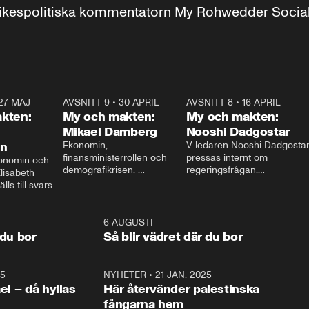
r inrikespolitiska kommentatorn My Rohwedder Soci
27 MAJ
3:51
AVSNITT 9
•
30 APRIL
24:00
AVSNITT 8
•
16 APRIL
25:1
kten:
My och makten:
My och makten:
Mikael Damberg
Nooshi Dadgostar
on
Ekonomin, 
V-ledaren Nooshi Dadgostar
finansministerrollen och 
pressas internt om 
onomin och 
demografikrisen. 
regeringsfrågan.

lisabeth 
Oppositionen ställs till svars 
I Aftonbladets 
ls till svars 
när Socialdemokraternas 
partiledarutfrågning ”My 
stern gästar 
Mikael Damberg gästar My 
och Makten” sätter hon ner 
My och Makten. 
och Makten. 
foten mot kritikerna:

1:06
6 AUGUSTI
1:0
– Vi ställer upp i val. Ska vi 
 du bor
Så blir vädret där du bor
vara med så sitter vi förstås 
25
1:22
NYHETER
•
21 JAN. 2025
0:5
ael – då hyllas
Här återvänder palestinska
fångarna hem