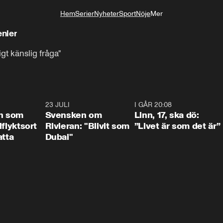
Hem
Serier
Nyheter
Sport
Nöje
Mer
Livsstil
enier
gt känslig fråga"
1:24
23 JULI
1:42
I GÅR 20:08
4:3
n som
Svensken om
Linn, 17, ska dö:
llflyktsort
Rivieran: "Blivit som
”Livet är som det är”
atta
Dubai"