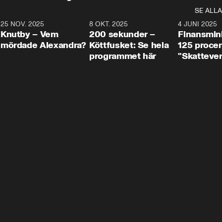
SE ALLA
3
25 NOV. 2025
31:05
8 OKT. 2025
4:29
4 JUNI 2025
Knutby – Vem
200 sekunder –
Finansmin
mördade Alexandra?
Köttfusket: Se hela
125 procent
programmet här
"Skattever
viktig uppg