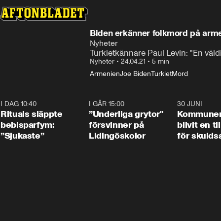
Biden erkänner folkmord på arm
Nyheter
Turkietkännare Paul Levin: "En väldi
Nyheter
•
24.04.21
•
5 min
Armenien
Joe Biden
Turkiet
Mord
I DAG 10:40
1:01
I GÅR 15:00
1:07
30 JUNI
Rituals släppte
”Underliga grytor"
Kommune
bebisparfym:
försvinner på
blivit en ti
”Sjukaste”
Lidingöskolor
för skulds