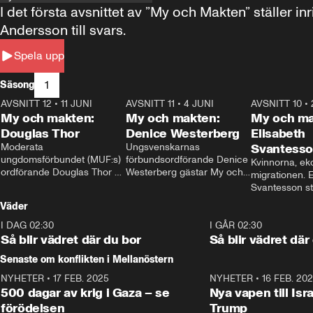
I det första avsnittet av ”My och Makten” ställe
Andersson till svars.
Spela upp
1
Säsong
AVSNITT 12
•
11 JUNI
26:27
AVSNITT 11
•
4 JUNI
23:40
AVSNITT 10
•
My och makten:
My och makten:
My och ma
Douglas Thor
Denice Westerberg
Elisabeth
Moderata 
Ungsvenskarnas 
Svantess
ungdomsförbundet (MUF:s) 
förbundsordförande Denice 
Kvinnorna, ek
ordförande Douglas Thor 
Westerberg gästar My och 
migrationen. E
gästar My och makten. I 
makten. I avsnittet 
Svantesson stäl
avsnittet diskuteras 
diskuteras migrationsfrågan 
när finansmini
Väder
tonårsutvisningarna och hur 
och hur SD ska locka 
Moderaterna ska locka 
kvinnliga väljare. 
I DAG 02:30
1:06
I GÅR 02:30
väljare till valet i höst. 
Så blir vädret där du bor
Så blir vädret där
Senaste om konflikten i Mellanöstern
NYHETER
•
17 FEB. 2025
0:45
NYHETER
•
16 FEB. 20
500 dagar av krig i Gaza – se
Nya vapen till Isr
förödelsen
Trump