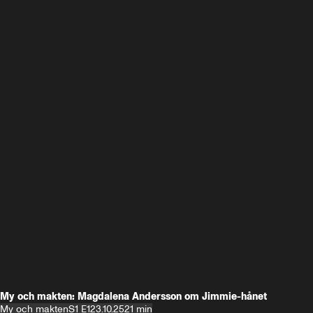
My och makten: Magdalena Andersson om Jimmie-hånet
My och makten
S1 E1
23.10.25
21 min