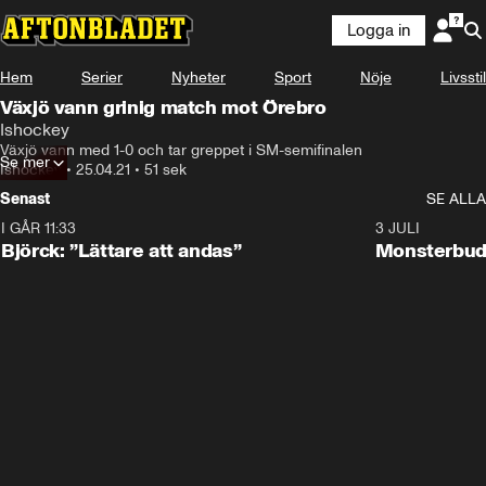
Logga in
Hem
Serier
Nyheter
Sport
Nöje
Livsstil
Växjö vann grinig match mot Örebro
Ishockey
Växjö vann med 1-0 och tar greppet i SM-semifinalen
Se mer
Ishockey
•
25.04.21
•
51 sek
Senast
SE ALLA
I GÅR 11:33
2:08
3 JULI
Björck: ”Lättare att andas”
Monsterbud 