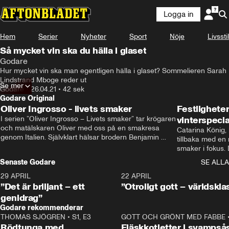
Logga in
Hem
Serier
Nyheter
Sport
Nöje
Livsstil
Så mycket vin ska du hälla i glaset
Godare
Hur mycket vin ska man egentligen hälla i glaset? Sommelieren Sarah 
Lindstrand Mboge reder ut
Se mer
Godare
•
26.04.21
•
42 sek
Godare Original
Oliver Ingrosso - livets smaker
Festlighete
I serien ”Oliver Ingrosso – Livets smaker” tar krögaren 
vinterspecia
och matälskaren Oliver med oss på en smakresa 
Catarina König, 
genom Italien. Självklart hälsar brodern Benjamin 
tillbaka med en
Ingrosso på i Rom.
smaker i fokus. D
julfavoriter och 
Senaste Godare
SE ALLA
succé.
29 APRIL
0:50
22 APRIL
”Det är briljant – ett
”Otroligt gott – världskla
genidrag”
Godare rekommenderar
THOMAS SJÖGREN
•
S1, E3
13:56
GOTT OCH GRÖNT MED FABBE
Rödtunga med
Fläskkotletter i svampså