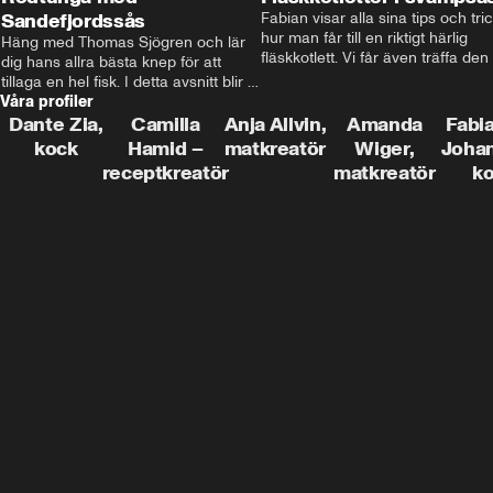
Sandefjordssås
Fabian visar alla sina tips och tric
hur man får till en riktigt härlig 
Häng med Thomas Sjögren och lär 
fläskkotlett. Vi får även träffa den 
dig hans allra bästa knep för att 
före detta schlagerkungen Fredrik
tillaga en hel fisk. I detta avsnitt blir 
som lämnat stan och sadlat om till
Våra profiler
de helstekt rödtunga med 
grisbonde på Gotland.
sandefjordssås och en magisk sallad 
Dante Zia,
Camilla
Anja Allvin,
Amanda
Fabia
på pepparrot och äpple.
kock
Hamid –
matkreatör
Wiger,
Joha
receptkreatör
matkreatör
k