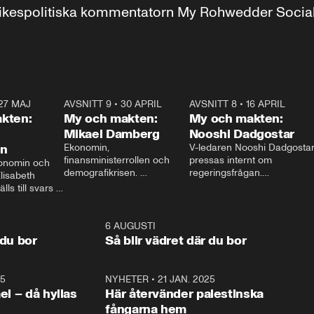
r inrikespolitiska kommentatorn My Rohwedder Soci
27 MAJ
3:51
AVSNITT 9
•
30 APRIL
24:00
AVSNITT 8
•
16 APRIL
25:1
kten:
My och makten:
My och makten:
Mikael Damberg
Nooshi Dadgostar
on
Ekonomin, 
V-ledaren Nooshi Dadgostar
finansministerrollen och 
pressas internt om 
onomin och 
demografikrisen. 
regeringsfrågan.

lisabeth 
Oppositionen ställs till svars 
I Aftonbladets 
ls till svars 
när Socialdemokraternas 
partiledarutfrågning ”My 
stern gästar 
Mikael Damberg gästar My 
och Makten” sätter hon ner 
My och Makten. 
och Makten. 
foten mot kritikerna:

1:06
6 AUGUSTI
1:0
– Vi ställer upp i val. Ska vi 
 du bor
Så blir vädret där du bor
vara med så sitter vi förstås 
25
1:22
NYHETER
•
21 JAN. 2025
0:5
ael – då hyllas
Här återvänder palestinska
fångarna hem