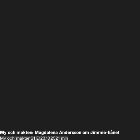
My och makten: Magdalena Andersson om Jimmie-hånet
My och makten
S1 E1
23.10.25
21 min