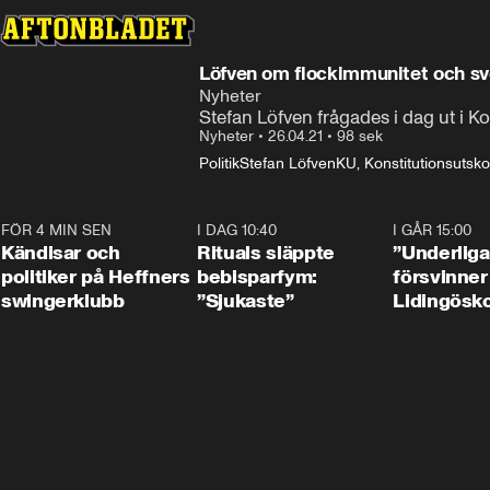
Löfven om flockimmunitet och sve
Nyheter
Stefan Löfven frågades i dag ut i K
Nyheter
•
26.04.21
•
98 sek
Politik
Stefan Löfven
KU, Konstitutionsutsko
FÖR 4 MIN SEN
0:55
I DAG 10:40
1:01
I GÅR 15:00
Kändisar och
Rituals släppte
”Underliga
politiker på Heffners
bebisparfym:
försvinner
swingerklubb
”Sjukaste”
Lidingösko