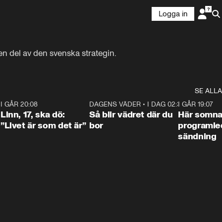
Logga in
en del av den svenska strategin.
SE ALLA
2
I GÅR 20:08
4:36
DAGENS VÄDER
•
I DAG 02:30
1:06
I GÅR 19:07
Linn, 17, ska dö:
Så blir vädret där du
Här somna
”Livet är som det är”
bor
programled
sändning