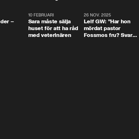
4:24
10 FEBRUARI
4:13
26 NOV. 2025
8:1
der –
Sara måste sälja
Leif GW: ”Har hon
huset för att ha råd
mördat pastor
med veterinären
Fossmos fru? Svar
nej.”