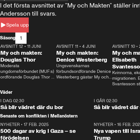
I det första avsnittet av ”My och Makten” ställe
Andersson till svars.
Spela upp
1
Säsong
AVSNITT 12
•
11 JUNI
26:27
AVSNITT 11
•
4 JUNI
23:40
AVSNITT 10
•
My och makten:
My och makten:
My och ma
Douglas Thor
Denice Westerberg
Elisabeth
Moderata 
Ungsvenskarnas 
Svantess
ungdomsförbundet (MUF:s) 
förbundsordförande Denice 
Kvinnorna, ek
ordförande Douglas Thor 
Westerberg gästar My och 
migrationen. E
gästar My och makten. I 
makten. I avsnittet 
Svantesson stäl
avsnittet diskuteras 
diskuteras migrationsfrågan 
när finansmini
Väder
tonårsutvisningarna och hur 
och hur SD ska locka 
Moderaterna ska locka 
kvinnliga väljare. 
I DAG 02:30
1:06
I GÅR 02:30
väljare till valet i höst. 
Så blir vädret där du bor
Så blir vädret där
Senaste om konflikten i Mellanöstern
NYHETER
•
17 FEB. 2025
0:45
NYHETER
•
16 FEB. 20
500 dagar av krig i Gaza – se
Nya vapen till Isr
förödelsen
Trump