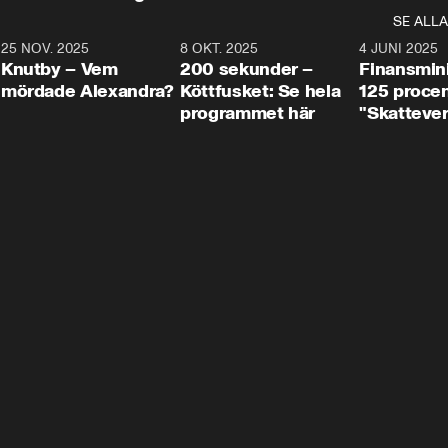
SE ALLA
3
25 NOV. 2025
31:05
8 OKT. 2025
4:29
4 JUNI 2025
Knutby – Vem
200 sekunder –
Finansmin
mördade Alexandra?
Köttfusket: Se hela
125 procent
programmet här
"Skattever
viktig uppg