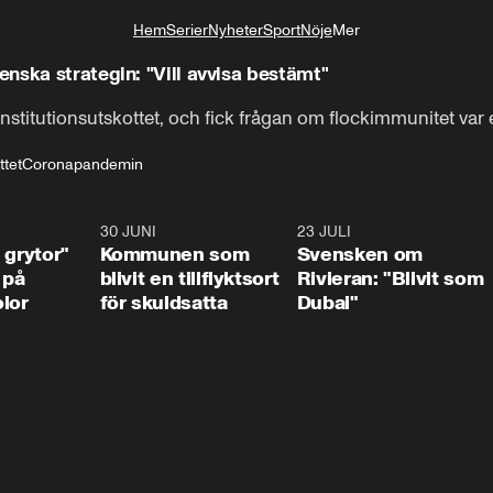
Hem
Serier
Nyheter
Sport
Nöje
Mer
Livsstil
nska strategin: "Vill avvisa bestämt"
onstitutionsutskottet, och fick frågan om flockimmunitet var 
ttet
Coronapandemin
1:07
30 JUNI
1:24
23 JULI
1:4
 grytor"
Kommunen som
Svensken om
 på
blivit en tillflyktsort
Rivieran: "Blivit som
lor
för skuldsatta
Dubai"