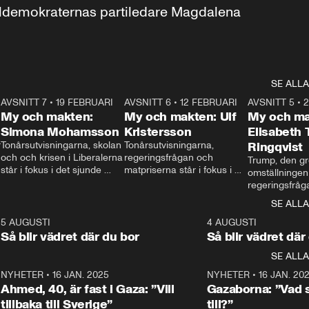
aldemokraternas partiledare Magdalena 
SE ALLA
7
AVSNITT 7
•
19 FEBRUARI
24:30
AVSNITT 6
•
12 FEBRUARI
27:30
AVSNITT 5
•
My och makten:
My och makten: Ulf
My och ma
Simona Mohamsson
Kristersson
Elisabeth
 
Tonårsutvisningarna, skolan 
Tonårsutvisningarna, 
Ringqvist
och och krisen i Liberalerna 
regeringsfrågan och 
Trump, den gr
står i fokus i det sjunde 
matpriserna står i fokus i 
omställningen
avsnittet av ”My och 
det sjätte avsnittet av ”My 
regeringsfråga
makten”. Se när 
och makten”. Se när 
centrum i det 
SE ALLA
Aftonbladets inrikespolitiska 
Aftonbladets inrikespolitiska 
avsnittet av ”
kommentator My 
kommentator My 
6
5 AUGUSTI
1:06
4 AUGUSTI
Makten”. Se nä
Rohwedder ställer 
Rohwedder ställer 
Så blir vädret där du bor
Så blir vädret där
Aftonbladets in
utbildnings- och 
statsminister Ulf Kristersson 
kommentator 
SE ALLA
integrationsminister Simona 
till svars.
Rohwedder stäl
Mohamsson till svars.
Centerpartiets
2
NYHETER
•
16 JAN. 2025
1:01
NYHETER
•
16 JAN. 20
Thand Ring till
Ahmed, 40, är fast i Gaza: ”Vill
Gazaborna: ”Vad s
tillbaka till Sverige”
till?”