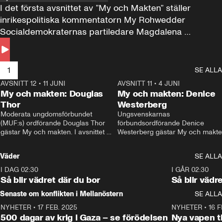
I det första avsnittet av ”My och Makten” ställer 
inrikespolitiska kommentatorn My Rohwedder 
Socialdemokraternas partiledare Magdalena 
Andersson till svars.
1
SE ALLA
AVSNITT 12
•
11 JUNI
26:27
AVSNITT 11
•
4 JUNI
2
My och makten: Douglas
My och makten: Denice
Thor
Westerberg
Moderata ungdomsförbundet 
Ungsvenskarnas 
(MUF:s) ordförande Douglas Thor 
förbundsordförande Denice 
gästar My och makten. I avsnittet 
Westerberg gästar My och makten.
diskuteras tonårsutvisningarna och 
avsnittet diskuteras migrationsfrå
hur Moderaterna ska locka väljare till 
och hur SD ska locka kvinnliga 
Väder
SE ALLA
valet i höst. 
väljare. 
I DAG 02:30
1:06
I GÅR 02:30
Så blir vädret där du bor
Så blir vädr
Senaste om konflikten i Mellanöstern
SE ALLA
NYHETER
•
17 FEB. 2025
0:45
NYHETER
•
16 F
500 dagar av krig i Gaza – se förödelsen
Nya vapen ti