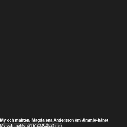
My och makten: Magdalena Andersson om Jimmie-hånet
My och makten
S1 E1
23.10.25
21 min