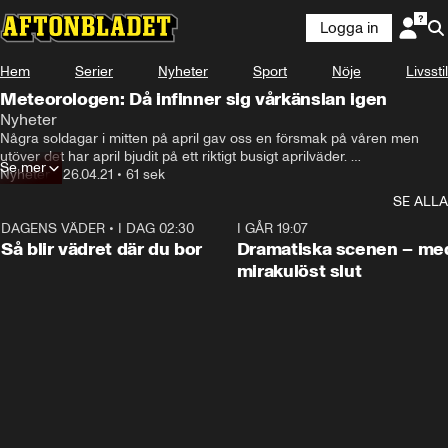
Logga in
Hem
Serier
Nyheter
Sport
Nöje
Livsstil
Meteorologen: Då infinner sig vårkänslan igen
Nyheter
Några soldagar i mitten på april gav oss en försmak på våren men 
utöver det har april bjudit på ett riktigt busigt aprilväder. 

Se mer
Nyheter
•
26.04.21
•
61 sek
Men nu kan våren äntligen vara på väg på riktigt.
SE ALLA
DAGENS VÄDER
•
I DAG 02:30
1:06
I GÅR 19:07
Så blir vädret där du bor
Dramatiska scenen – me
mirakulöst slut