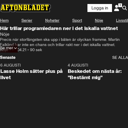
Logga in
Hem
Serier
Nyheter
Sport
Nöje
Livsstil
Här trillar programledaren ner i det iskalla vattnet
Nöje
Precis när storfångsten ska upp i båten är olyckan framme. Martin 
Falklind har inte en chans och trillar rakt ner i det iskalla vattnet.
Se mer
Nöje
•
26.04.21
•
90 sek
Senaste
SE ALLA
6 AUGUSTI
1:04
4 AUGUSTI
Lasse Holm sätter plus på
Beskedet om nästa år:
livet
”Bestämt mig”