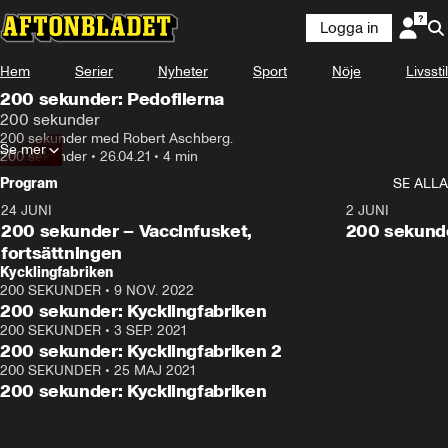
Logga in
Hem
Serier
Nyheter
Sport
Nöje
Livsstil
200 sekunder: Pedofilerna
200 sekunder
200 sekunder med Robert Aschberg.
Se mer
200 sekunder
•
26.04.21
•
4 min
Program
SE ALLA
24 JUNI
5:00
2 JUNI
200 sekunder – Vaccinfusket,
200 sekunde
fortsättningen
Kycklingfabriken
200 SEKUNDER
•
9 NOV. 2022
4:26
200 sekunder: Kycklingfabriken
200 SEKUNDER
•
3 SEP. 2021
4:07
200 sekunder: Kycklingfabriken 2
200 SEKUNDER
•
25 MAJ 2021
4:15
200 sekunder: Kycklingfabriken