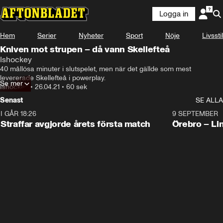
Logga in
Hem
Serier
Nyheter
Sport
Nöje
Livsstil
Kniven mot strupen – då vann Skellefteå
Ishockey
40 mållösa minuter i slutspelet, men när det gällde som mest 
levererade Skellefteå i powerplay.
Se mer
Ishockey
•
26.04.21
•
60 sek
Senast
SE ALLA
I GÅR 18:26
2:19
9 SEPTEMBER
Plus
Straffar avgjorde årets första match
Örebro – Li