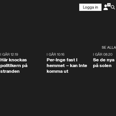
Logga in
SE ALLA
2
I GÅR 12:19
0:45
I GÅR 10:16
1:26
I GÅR 08:20
Här knockas
Per-Inge fast i
Se de nya 
politikern på
hemmet – kan inte
på solen
stranden
komma ut