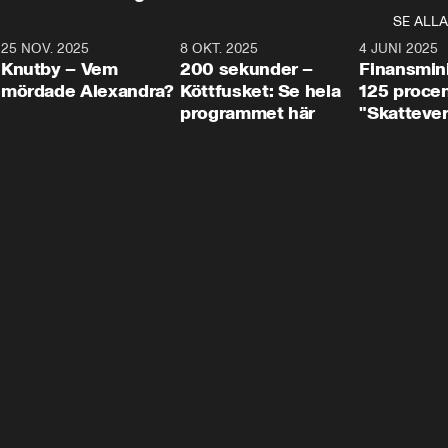
SE ALLA
3
25 NOV. 2025
31:05
8 OKT. 2025
4:29
4 JUNI 2025
Knutby – Vem
200 sekunder –
Finansmin
mördade Alexandra?
Köttfusket: Se hela
125 procent
programmet här
"Skattever
viktig uppg