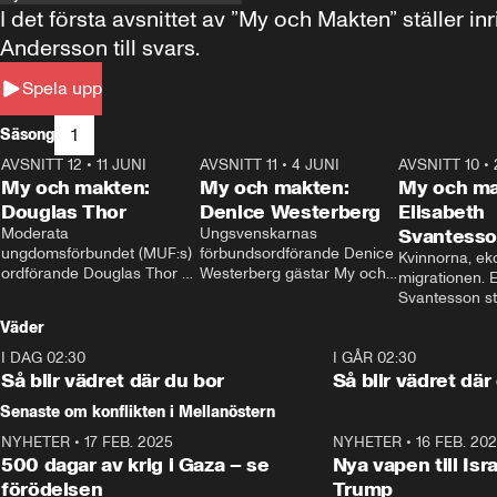
I det första avsnittet av ”My och Makten” ställe
Andersson till svars.
Spela upp
1
Säsong
AVSNITT 12
•
11 JUNI
26:27
AVSNITT 11
•
4 JUNI
23:40
AVSNITT 10
•
My och makten:
My och makten:
My och ma
Douglas Thor
Denice Westerberg
Elisabeth
Moderata 
Ungsvenskarnas 
Svantess
ungdomsförbundet (MUF:s) 
förbundsordförande Denice 
Kvinnorna, ek
ordförande Douglas Thor 
Westerberg gästar My och 
migrationen. E
gästar My och makten. I 
makten. I avsnittet 
Svantesson stäl
avsnittet diskuteras 
diskuteras migrationsfrågan 
när finansmini
Väder
tonårsutvisningarna och hur 
och hur SD ska locka 
Moderaterna ska locka 
kvinnliga väljare. 
I DAG 02:30
1:06
I GÅR 02:30
väljare till valet i höst. 
Så blir vädret där du bor
Så blir vädret där
Senaste om konflikten i Mellanöstern
NYHETER
•
17 FEB. 2025
0:45
NYHETER
•
16 FEB. 20
500 dagar av krig i Gaza – se
Nya vapen till Isr
förödelsen
Trump