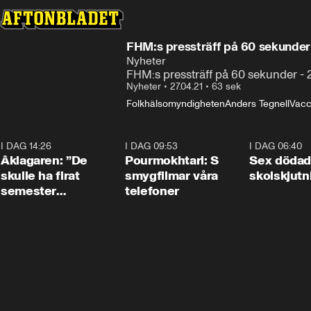
FHM:s pressträff på 60 sekunder 
Nyheter
FHM:s pressträff på 60 sekunder - 2
Nyheter
•
27.04.21
•
63 sek
Folkhälsomyndigheten
Anders Tegnell
Vacc
I DAG 14:26
1:54
I DAG 09:53
1:36
I DAG 06:40
Åklagaren: ”De
Pourmokhtari: S
Sex dödad
skulle ha firat
smygfilmar våra
skolskjutn
semester
telefoner
tillsammans”