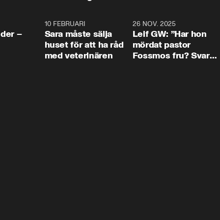
4:24
10 FEBRUARI
4:13
26 NOV. 2025
8:1
der –
Sara måste sälja
Leif GW: ”Har hon
huset för att ha råd
mördat pastor
med veterinären
Fossmos fru? Svar
nej.”