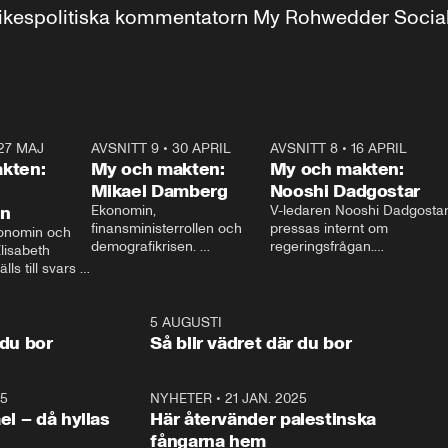
r inrikespolitiska kommentatorn My Rohwedder Soci
27 MAJ
3:51
AVSNITT 9
•
30 APRIL
24:00
AVSNITT 8
•
16 APRIL
25:1
kten:
My och makten:
My och makten:
Mikael Damberg
Nooshi Dadgostar
on
Ekonomin, 
V-ledaren Nooshi Dadgostar
finansministerrollen och 
pressas internt om 
onomin och 
demografikrisen. 
regeringsfrågan.

lisabeth 
Oppositionen ställs till svars 
I Aftonbladets 
ls till svars 
när Socialdemokraternas 
partiledarutfrågning ”My 
stern gästar 
Mikael Damberg gästar My 
och Makten” sätter hon ner 
My och Makten. 
och Makten. 
foten mot kritikerna:

1:06
5 AUGUSTI
1:0
– Vi ställer upp i val. Ska vi 
 du bor
Så blir vädret där du bor
vara med så sitter vi förstås 
25
1:22
NYHETER
•
21 JAN. 2025
0:5
ael – då hyllas
Här återvänder palestinska
fångarna hem