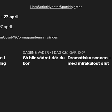
Hem
Serier
Nyheter
Sport
Nöje
Mer
Livsstil
- 27 april
7 april.
in
Covid-19
Coronapandemin i världen
0:47
DAGENS VÄDER
•
I DAG 02:30
1:06
I GÅR 19:07
0:4
e i
Så blir vädret där du
Dramatiska scenen –
ing
bor
med mirakulöst slut