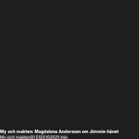
My och makten: Magdalena Andersson om Jimmie-hånet
My och makten
S1 E1
23.10.25
21 min