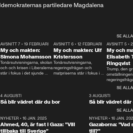
aldemokraternas partiledare Magdalena 
SE ALLA
7
AVSNITT 7
•
19 FEBRUARI
24:30
AVSNITT 6
•
12 FEBRUARI
27:30
AVSNITT 5
•
My och makten:
My och makten: Ulf
My och ma
Simona Mohamsson
Kristersson
Elisabeth
 
Tonårsutvisningarna, skolan 
Tonårsutvisningarna, 
Ringqvist
och och krisen i Liberalerna 
regeringsfrågan och 
Trump, den gr
står i fokus i det sjunde 
matpriserna står i fokus i 
omställningen
avsnittet av ”My och 
det sjätte avsnittet av ”My 
regeringsfråga
makten”. Se när 
och makten”. Se när 
centrum i det 
SE ALLA
Aftonbladets inrikespolitiska 
Aftonbladets inrikespolitiska 
avsnittet av ”
kommentator My 
kommentator My 
6
4 AUGUSTI
1:06
3 AUGUSTI
Makten”. Se nä
Rohwedder ställer 
Rohwedder ställer 
Så blir vädret där du bor
Så blir vädret där
Aftonbladets in
utbildnings- och 
statsminister Ulf Kristersson 
kommentator 
SE ALLA
integrationsminister Simona 
till svars.
Rohwedder stäl
Mohamsson till svars.
Centerpartiets
2
NYHETER
•
16 JAN. 2025
1:01
NYHETER
•
16 JAN. 20
Thand Ring till
Ahmed, 40, är fast i Gaza: ”Vill
Gazaborna: ”Vad s
tillbaka till Sverige”
till?”