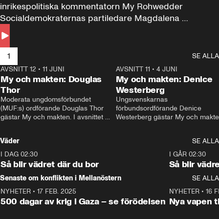
inrikespolitiska kommentatorn My Rohwedder 
Socialdemokraternas partiledare Magdalena 
Andersson till svars.
1
SE ALLA
AVSNITT 12
•
11 JUNI
26:27
AVSNITT 11
•
4 JUNI
2
My och makten: Douglas
My och makten: Denice
Thor
Westerberg
Moderata ungdomsförbundet 
Ungsvenskarnas 
(MUF:s) ordförande Douglas Thor 
förbundsordförande Denice 
gästar My och makten. I avsnittet 
Westerberg gästar My och makten.
diskuteras tonårsutvisningarna och 
avsnittet diskuteras migrationsfrå
hur Moderaterna ska locka väljare till 
och hur SD ska locka kvinnliga 
Väder
SE ALLA
valet i höst. 
väljare. 
I DAG 02:30
1:06
I GÅR 02:30
Så blir vädret där du bor
Så blir vädr
Senaste om konflikten i Mellanöstern
SE ALLA
NYHETER
•
17 FEB. 2025
0:45
NYHETER
•
16 F
500 dagar av krig i Gaza – se förödelsen
Nya vapen ti