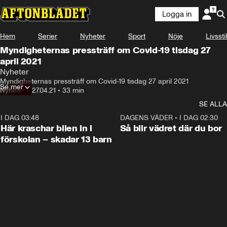
Logga in
Hem
Serier
Nyheter
Sport
Nöje
Livsstil
Myndigheternas pressträff om Covid-19 tisdag 27
april 2021
Nyheter
Myndigheternas pressträff om Covid-19 tisdag 27 april 2021
Se mer
Nyheter
•
27.04.21
•
33 min
SE ALLA
I DAG 03:48
0:29
DAGENS VÄDER
•
I DAG 02:30
Här kraschar bilen in i
Så blir vädret där du bor
förskolan – skadar 13 barn