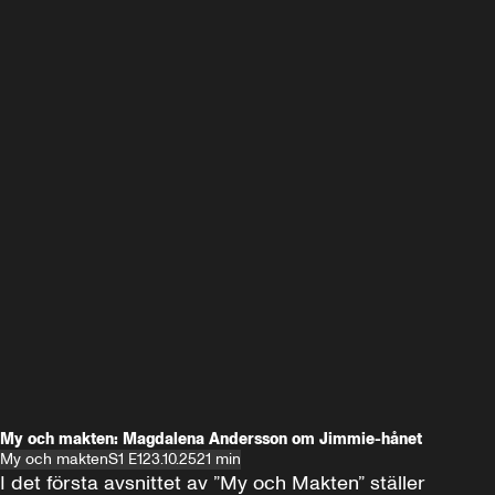
My och makten: Magdalena Andersson om Jimmie-hånet
My och makten
S1 E1
23.10.25
21 min
I det första avsnittet av ”My och Makten” ställer 