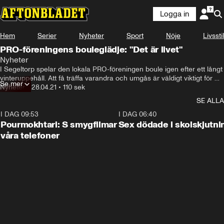
Logga in
Hem
Serier
Nyheter
Sport
Nöje
Livsstil
PRO-föreningens bouleglädje: "Det är livet"
Nyheter
I Segeltorp spelar den lokala PRO-föreningen boule igen efter ett långt 
vinteruppehåll. Att få träffa varandra och umgås är väldigt viktigt för 
Se mer
medlemmarnas sociala liv och gemenskap. Att de flesta dessutom fått 
Nyheter
•
28.04.21
•
110 sek
vaccin är en bonus!
SE ALLA
I DAG 09:53
1:36
I DAG 06:40
Pourmokhtari: S smygfilmar
Sex dödade i skolskjutni
våra telefoner