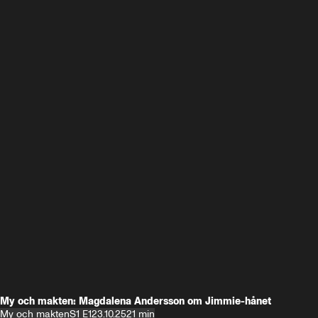
My och makten: Magdalena Andersson om Jimmie-hånet
My och makten
S1 E1
23.10.25
21 min