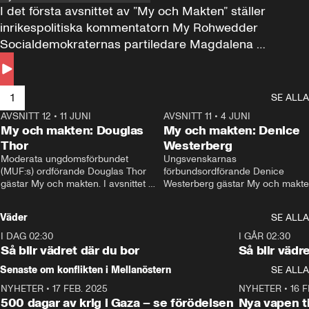
I det första avsnittet av ”My och Makten” ställer 
inrikespolitiska kommentatorn My Rohwedder 
Socialdemokraternas partiledare Magdalena 
Andersson till svars.
1
SE ALLA
AVSNITT 12
•
11 JUNI
26:27
AVSNITT 11
•
4 JUNI
2
My och makten: Douglas
My och makten: Denice
Thor
Westerberg
Moderata ungdomsförbundet 
Ungsvenskarnas 
(MUF:s) ordförande Douglas Thor 
förbundsordförande Denice 
gästar My och makten. I avsnittet 
Westerberg gästar My och makten.
diskuteras tonårsutvisningarna och 
avsnittet diskuteras migrationsfrå
hur Moderaterna ska locka väljare till 
och hur SD ska locka kvinnliga 
Väder
SE ALLA
valet i höst. 
väljare. 
I DAG 02:30
1:06
I GÅR 02:30
Så blir vädret där du bor
Så blir vädr
Senaste om konflikten i Mellanöstern
SE ALLA
NYHETER
•
17 FEB. 2025
0:45
NYHETER
•
16 F
500 dagar av krig i Gaza – se förödelsen
Nya vapen ti