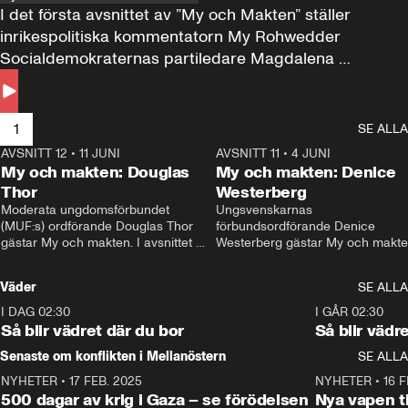
I det första avsnittet av ”My och Makten” ställer 
inrikespolitiska kommentatorn My Rohwedder 
Socialdemokraternas partiledare Magdalena 
Andersson till svars.
1
SE ALLA
AVSNITT 12
•
11 JUNI
26:27
AVSNITT 11
•
4 JUNI
2
My och makten: Douglas
My och makten: Denice
Thor
Westerberg
Moderata ungdomsförbundet 
Ungsvenskarnas 
(MUF:s) ordförande Douglas Thor 
förbundsordförande Denice 
gästar My och makten. I avsnittet 
Westerberg gästar My och makten.
diskuteras tonårsutvisningarna och 
avsnittet diskuteras migrationsfrå
hur Moderaterna ska locka väljare till 
och hur SD ska locka kvinnliga 
Väder
SE ALLA
valet i höst. 
väljare. 
I DAG 02:30
1:06
I GÅR 02:30
Så blir vädret där du bor
Så blir vädr
Senaste om konflikten i Mellanöstern
SE ALLA
NYHETER
•
17 FEB. 2025
0:45
NYHETER
•
16 F
500 dagar av krig i Gaza – se förödelsen
Nya vapen ti