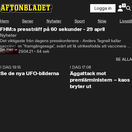
Logga in
Hem
Serier
Nyheter
Sport
Nöje
Livsstil
FHM:s pressträff på 60 sekunder - 29 april
Nyheter
Det viktigaste från dagens presskonferens - Anders Tegnell kallar 
vaccinet en "framgångssaga", svårt att få utrikesfödda att vaccinera 
Se mer
sig och det här vet vi om den indiska dubbelmutationen.
Nyheter
•
29.04.21
•
64 sek
SE ALLA
I DAG 19:15
0:36
I DAG 17:08
Se de nya UFO-bilderna
Äggattack mot
premiärministern – kaos
bryter ut