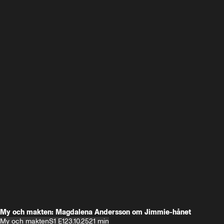
My och makten: Magdalena Andersson om Jimmie-hånet
My och makten
S1 E1
23.10.25
21 min