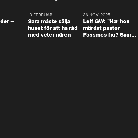
4:24
10 FEBRUARI
4:13
26 NOV. 2025
8:1
der –
Sara måste sälja
Leif GW: ”Har hon
huset för att ha råd
mördat pastor
med veterinären
Fossmos fru? Svar
nej.”