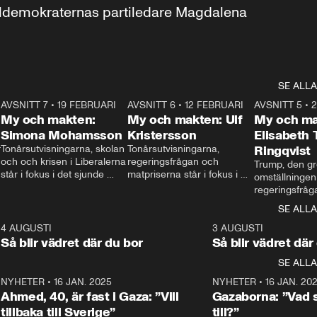
aldemokraternas partiledare Magdalena 
SE ALLA
7
AVSNITT 7
•
19 FEBRUARI
24:30
AVSNITT 6
•
12 FEBRUARI
27:30
AVSNITT 5
•
My och makten:
My och makten: Ulf
My och ma
Simona Mohamsson
Kristersson
Elisabeth
 
Tonårsutvisningarna, skolan 
Tonårsutvisningarna, 
Ringqvist
och och krisen i Liberalerna 
regeringsfrågan och 
Trump, den gr
står i fokus i det sjunde 
matpriserna står i fokus i 
omställningen
avsnittet av ”My och 
det sjätte avsnittet av ”My 
regeringsfråga
makten”. Se när 
och makten”. Se när 
centrum i det 
SE ALLA
Aftonbladets inrikespolitiska 
Aftonbladets inrikespolitiska 
avsnittet av ”
kommentator My 
kommentator My 
6
4 AUGUSTI
1:06
3 AUGUSTI
Makten”. Se nä
Rohwedder ställer 
Rohwedder ställer 
Så blir vädret där du bor
Så blir vädret där
Aftonbladets in
utbildnings- och 
statsminister Ulf Kristersson 
kommentator 
SE ALLA
integrationsminister Simona 
till svars.
Rohwedder stäl
Mohamsson till svars.
Centerpartiets
2
NYHETER
•
16 JAN. 2025
1:01
NYHETER
•
16 JAN. 20
Thand Ring till
Ahmed, 40, är fast i Gaza: ”Vill
Gazaborna: ”Vad s
tillbaka till Sverige”
till?”