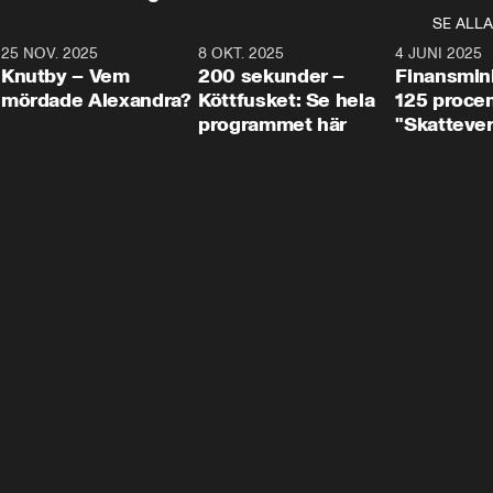
SE ALLA
3
25 NOV. 2025
31:05
8 OKT. 2025
4:29
4 JUNI 2025
Knutby – Vem
200 sekunder –
Finansmin
mördade Alexandra?
Köttfusket: Se hela
125 procent
programmet här
"Skattever
viktig uppg