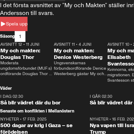
I det första avsnittet av ”My och Makten” ställe
Andersson till svars.
Spela upp
1
Säsong
AVSNITT 12
•
11 JUNI
26:27
AVSNITT 11
•
4 JUNI
23:40
AVSNITT 10
•
My och makten:
My och makten:
My och ma
Douglas Thor
Denice Westerberg
Elisabeth
Moderata 
Ungsvenskarnas 
Svantess
ungdomsförbundet (MUF:s) 
förbundsordförande Denice 
Kvinnorna, ek
ordförande Douglas Thor 
Westerberg gästar My och 
migrationen. E
gästar My och makten. I 
makten. I avsnittet 
Svantesson stäl
avsnittet diskuteras 
diskuteras migrationsfrågan 
när finansmini
Väder
tonårsutvisningarna och hur 
och hur SD ska locka 
Moderaterna ska locka 
kvinnliga väljare. 
I DAG 02:30
1:06
I GÅR 02:30
väljare till valet i höst. 
Så blir vädret där du bor
Så blir vädret där
Senaste om konflikten i Mellanöstern
NYHETER
•
17 FEB. 2025
0:45
NYHETER
•
16 FEB. 20
500 dagar av krig i Gaza – se
Nya vapen till Isr
förödelsen
Trump