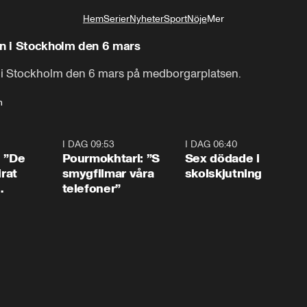
Hem
Serier
Nyheter
Sport
Nöje
Mer
Livsstil
n i Stockholm den 6 mars
i Stockholm den 6 mars på medborgarplatsen.
n
1:54
I DAG 09:53
1:36
I DAG 06:40
0:4
: ”De
Pourmokhtari: ”S
Sex dödade i
irat
smygfilmar våra
skolskjutning
telefoner”
ns”