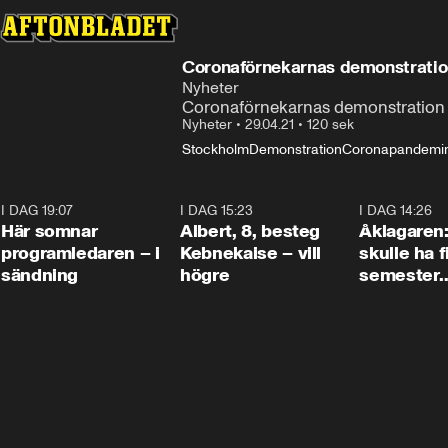
Coronaförnekarnas demonstratio
Nyheter
Coronaförnekarnas demonstration 
Nyheter
•
29.04.21
•
120 sek
Stockholm
Demonstration
Coronapandemi
I DAG 19:07
0:45
I DAG 15:23
0:54
I DAG 14:26
Här somnar
Albert, 8, besteg
Åklagaren
programledaren – i
Kebnekaise – vill
skulle ha f
sändning
högre
semester
tillsamma