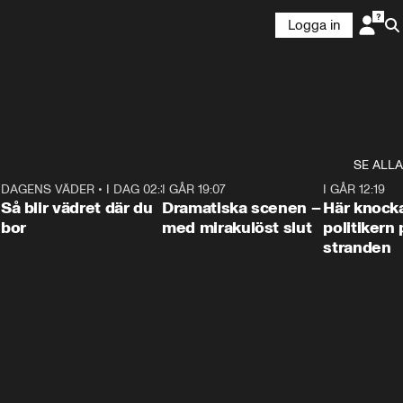
Logga in
SE ALLA
7
DAGENS VÄDER
•
I DAG 02:30
1:06
I GÅR 19:07
0:42
I GÅR 12:19
Så blir vädret där du
Dramatiska scenen –
Här knock
bor
med mirakulöst slut
politikern 
stranden