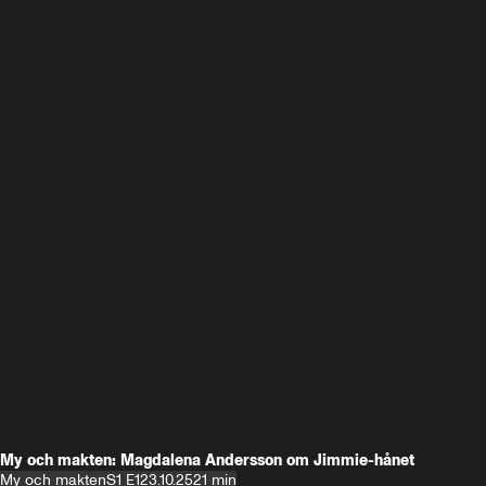
My och makten: Magdalena Andersson om Jimmie-hånet
My och makten
S1 E1
23.10.25
21 min