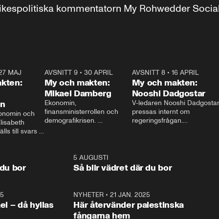
r inrikespolitiska kommentatorn My Rohwedder Soci
27 MAJ
3:51
AVSNITT 9
•
30 APRIL
24:00
AVSNITT 8
•
16 APRIL
25:1
kten:
My och makten:
My och makten:
Mikael Damberg
Nooshi Dadgostar
on
Ekonomin, 
V-ledaren Nooshi Dadgostar
finansministerrollen och 
pressas internt om 
onomin och 
demografikrisen. 
regeringsfrågan.

lisabeth 
Oppositionen ställs till svars 
I Aftonbladets 
ls till svars 
när Socialdemokraternas 
partiledarutfrågning ”My 
stern gästar 
Mikael Damberg gästar My 
och Makten” sätter hon ner 
My och Makten. 
och Makten. 
foten mot kritikerna:

1:06
5 AUGUSTI
1:0
– Vi ställer upp i val. Ska vi 
 du bor
Så blir vädret där du bor
vara med så sitter vi förstås 
25
1:22
NYHETER
•
21 JAN. 2025
0:5
ael – då hyllas
Här återvänder palestinska
fångarna hem