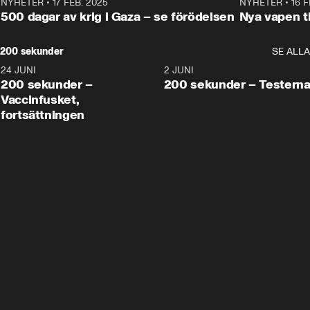
NYHETER
•
17 FEB. 2025
0:45
NYHETER
•
16 F
500 dagar av krig i Gaza – se förödelsen
Nya vapen ti
200 sekunder
SE ALLA
24 JUNI
5:00
2 JUNI
200 sekunder –
200 sekunder – Testern
Vaccinfusket,
fortsättningen