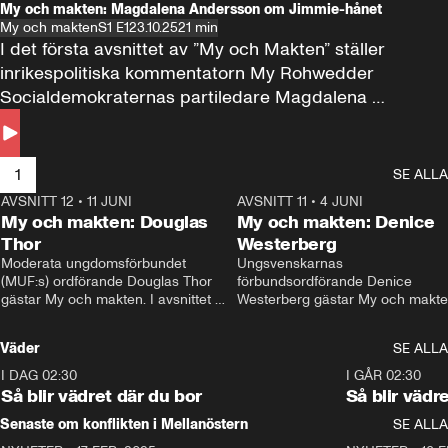
My och makten: Magdalena Andersson om Jimmie-hånet
My och makten
S1 E1
23.10.25
21 min
I det första avsnittet av ”My och Makten” ställer 
inrikespolitiska kommentatorn My Rohwedder 
Socialdemokraternas partiledare Magdalena 
Andersson till svars.
1
SE ALLA
AVSNITT 12
•
11 JUNI
26:27
AVSNITT 11
•
4 JUNI
2
My och makten: Douglas
My och makten: Denice
Thor
Westerberg
Moderata ungdomsförbundet 
Ungsvenskarnas 
(MUF:s) ordförande Douglas Thor 
förbundsordförande Denice 
gästar My och makten. I avsnittet 
Westerberg gästar My och makten.
diskuteras tonårsutvisningarna och 
avsnittet diskuteras migrationsfrå
hur Moderaterna ska locka väljare till 
och hur SD ska locka kvinnliga 
Väder
SE ALLA
valet i höst. 
väljare. 
I DAG 02:30
1:06
I GÅR 02:30
Så blir vädret där du bor
Så blir vädr
Senaste om konflikten i Mellanöstern
SE ALLA