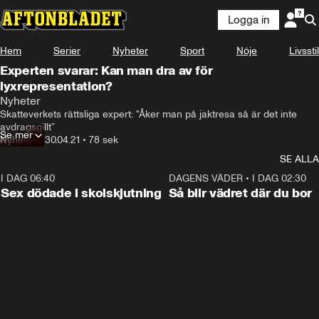
Logga in
Hem
Serier
Nyheter
Sport
Nöje
Livsstil
Experten svarar: Kan man dra av för
lyxrepresentation?
Nyheter
Skatteverkets rättsliga expert: "Åker man på jaktresa så är det inte 
avdragsgillt”
Se mer
Nyheter
•
30.04.21
•
78 sek
SE ALLA
I DAG 06:40
0:47
DAGENS VÄDER
•
I DAG 02:30
Sex dödade i skolskjutning
Så blir vädret där du bor