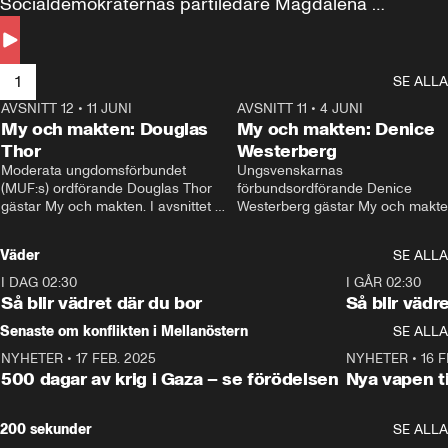
Socialdemokraternas partiledare Magdalena 
Andersson till svars.
1
SE ALLA
AVSNITT 12
•
11 JUNI
26:27
AVSNITT 11
•
4 JUNI
2
My och makten: Douglas
My och makten: Denice
Thor
Westerberg
Moderata ungdomsförbundet 
Ungsvenskarnas 
(MUF:s) ordförande Douglas Thor 
förbundsordförande Denice 
gästar My och makten. I avsnittet 
Westerberg gästar My och makten.
diskuteras tonårsutvisningarna och 
avsnittet diskuteras migrationsfrå
hur Moderaterna ska locka väljare till 
och hur SD ska locka kvinnliga 
Väder
SE ALLA
valet i höst. 
väljare. 
I DAG 02:30
1:06
I GÅR 02:30
Så blir vädret där du bor
Så blir vädr
Senaste om konflikten i Mellanöstern
SE ALLA
NYHETER
•
17 FEB. 2025
0:45
NYHETER
•
16 F
500 dagar av krig i Gaza – se förödelsen
Nya vapen ti
200 sekunder
SE ALLA