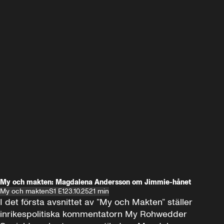
My och makten: Magdalena Andersson om Jimmie-hånet
My och makten
S1 E1
23.10.25
21 min
I det första avsnittet av ”My och Makten” ställer 
inrikespolitiska kommentatorn My Rohwedder 