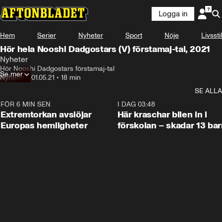
Logga in
Hem
Serier
Nyheter
Sport
Nöje
Livsstil
Hör hela Nooshi Dadgostars (V) förstamaj-tal, 2021
Nyheter
Hör Nooshi Dadgostars förstamaj-tal
Se mer
Nyheter
•
01.05.21
•
18 min
SE ALLA
FÖR 6 MIN SEN
0:53
I DAG 03:48
Extremtorkan avslöjar
Här kraschar bilen in i
Europas hemligheter
förskolan – skadar 13 bar