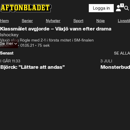
Logga in
Hem
Serier
Nyheter
Sport
Nöje
Livsstil
Klassmålet avgjorde – Växjö vann efter drama
Ishockey
Växjö slog Rögle med 2-1 i första mötet i SM-finalen
Se mer
Ishockey
•
01.05.21
•
75 sek
Senast
SE ALLA
I GÅR 11:33
2:08
3 JULI
Björck: ”Lättare att andas”
Monsterbud 