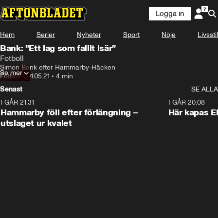
Logga in
Hem
Serier
Nyheter
Sport
Nöje
Livsstil
Bank: ”Ett lag som fallit isär”
Fotboll
Simon Bank efter Hammarby-Häcken
Se mer
Fotboll
•
01.05.21
•
4 min
Senast
SE ALLA
I GÅR 21:31
1:28
I GÅR 20:08
Hammarby föll efter förlängning –
Här kapas El
utslaget ur kvalet