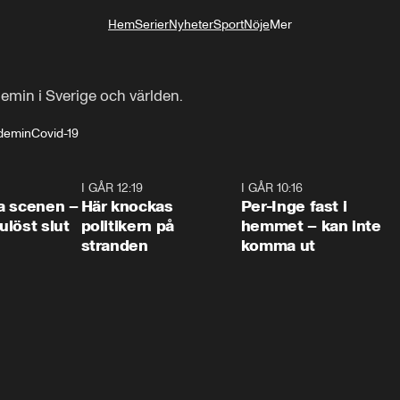
Hem
Serier
Nyheter
Sport
Nöje
Mer
Livsstil
min i Sverige och världen.
demin
Covid-19
0:42
I GÅR 12:19
0:45
I GÅR 10:16
1:2
a scenen –
Här knockas
Per-Inge fast i
löst slut
politikern på
hemmet – kan inte
stranden
komma ut