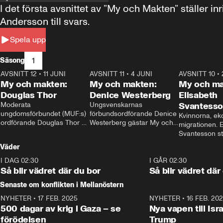
I det första avsnittet av ”My och Makten” ställe
Andersson till svars.
Spela upp
1
Säsong
AVSNITT 12
•
11 JUNI
26:27
AVSNITT 11
•
4 JUNI
23:40
AVSNITT 10
•
My och makten:
My och makten:
My och ma
Douglas Thor
Denice Westerberg
Elisabeth
Moderata 
Ungsvenskarnas 
Svantess
ungdomsförbundet (MUF:s) 
förbundsordförande Denice 
Kvinnorna, ek
ordförande Douglas Thor 
Westerberg gästar My och 
migrationen. E
gästar My och makten. I 
makten. I avsnittet 
Svantesson stäl
avsnittet diskuteras 
diskuteras migrationsfrågan 
när finansmini
Väder
tonårsutvisningarna och hur 
och hur SD ska locka 
Moderaterna ska locka 
kvinnliga väljare. 
I DAG 02:30
1:06
I GÅR 02:30
väljare till valet i höst. 
Så blir vädret där du bor
Så blir vädret där
Senaste om konflikten i Mellanöstern
NYHETER
•
17 FEB. 2025
0:45
NYHETER
•
16 FEB. 20
500 dagar av krig i Gaza – se
Nya vapen till Isr
förödelsen
Trump