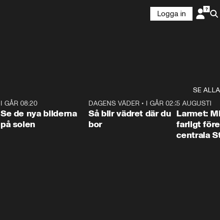
Logga in
SE ALLA
6
I GÅR 08:20
0:31
DAGENS VÄDER
•
I GÅR 02:30
1:06
5 AUGUSTI
Se de nya bilderna
Så blir vädret där du
Larmet: M
på solen
bor
farligt för
centrala 