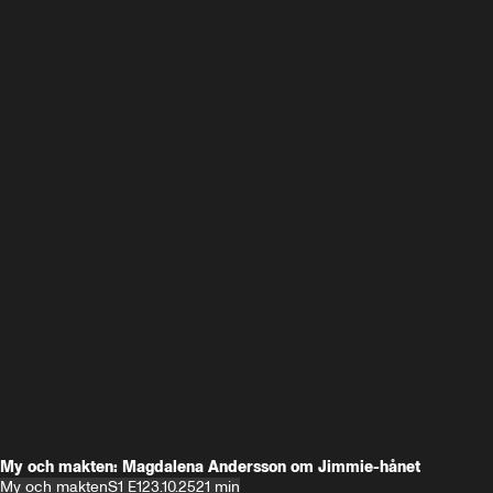
My och makten: Magdalena Andersson om Jimmie-hånet
My och makten
S1 E1
23.10.25
21 min