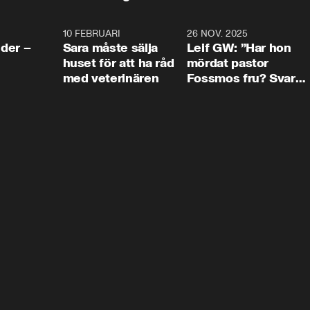
4:24
10 FEBRUARI
4:13
26 NOV. 2025
8:1
der –
Sara måste sälja
Leif GW: ”Har hon
huset för att ha råd
mördat pastor
med veterinären
Fossmos fru? Svar
nej.”