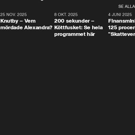
SE ALLA
3
25 NOV. 2025
31:05
8 OKT. 2025
4:29
4 JUNI 2025
Knutby – Vem
200 sekunder –
Finansmin
mördade Alexandra?
Köttfusket: Se hela
125 procent
programmet här
"Skattever
viktig uppg