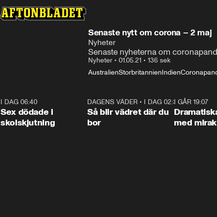
Senaste nytt om corona – 2 maj
Nyheter
Senaste nyheterna om coronapande
Nyheter
•
01.05.21
•
136 sek
Australien
Storbritannien
Indien
Coronapan
I DAG 06:40
0:47
DAGENS VÄDER
•
I DAG 02:30
1:06
I GÅR 19:07
Sex dödade i
Så blir vädret där du
Dramatisk
skolskjutning
bor
med miraku