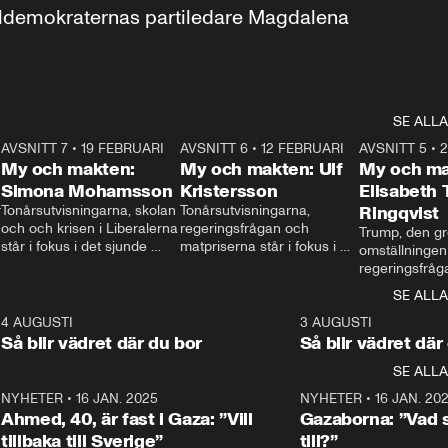
aldemokraternas partiledare Magdalena 
SE ALLA
7
AVSNITT 7
•
19 FEBRUARI
24:30
AVSNITT 6
•
12 FEBRUARI
27:30
AVSNITT 5
•
My och makten:
My och makten: Ulf
My och ma
Simona Mohamsson
Kristersson
Elisabeth
 
Tonårsutvisningarna, skolan 
Tonårsutvisningarna, 
Ringqvist
och och krisen i Liberalerna 
regeringsfrågan och 
Trump, den gr
står i fokus i det sjunde 
matpriserna står i fokus i 
omställningen
avsnittet av ”My och 
det sjätte avsnittet av ”My 
regeringsfråga
makten”. Se när 
och makten”. Se när 
centrum i det 
SE ALLA
Aftonbladets inrikespolitiska 
Aftonbladets inrikespolitiska 
avsnittet av ”
kommentator My 
kommentator My 
6
4 AUGUSTI
1:06
3 AUGUSTI
Makten”. Se nä
Rohwedder ställer 
Rohwedder ställer 
Så blir vädret där du bor
Så blir vädret där
Aftonbladets in
utbildnings- och 
statsminister Ulf Kristersson 
kommentator 
SE ALLA
integrationsminister Simona 
till svars.
Rohwedder stäl
Mohamsson till svars.
Centerpartiets
2
NYHETER
•
16 JAN. 2025
1:01
NYHETER
•
16 JAN. 20
Thand Ring till
Ahmed, 40, är fast i Gaza: ”Vill
Gazaborna: ”Vad s
tillbaka till Sverige”
till?”