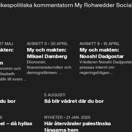
r inrikespolitiska kommentatorn My Rohwedder Soci
27 MAJ
3:51
AVSNITT 9
•
30 APRIL
24:00
AVSNITT 8
•
16 APRIL
25:1
kten:
My och makten:
My och makten:
Mikael Damberg
Nooshi Dadgostar
on
Ekonomin, 
V-ledaren Nooshi Dadgostar
finansministerrollen och 
pressas internt om 
onomin och 
demografikrisen. 
regeringsfrågan.

lisabeth 
Oppositionen ställs till svars 
I Aftonbladets 
ls till svars 
när Socialdemokraternas 
partiledarutfrågning ”My 
stern gästar 
Mikael Damberg gästar My 
och Makten” sätter hon ner 
My och Makten. 
och Makten. 
foten mot kritikerna:

1:06
5 AUGUSTI
1:0
– Vi ställer upp i val. Ska vi 
 du bor
Så blir vädret där du bor
vara med så sitter vi förstås 
25
1:22
NYHETER
•
21 JAN. 2025
0:5
ael – då hyllas
Här återvänder palestinska
fångarna hem