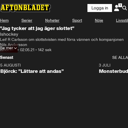
Logga in
Hem
Serier
Nyheter
Sport
Nöje
Livsstil
”Jag tycker att jag äger slottet”
Ishockey
Leif R Carlsson om slottstvisten med förra vännen och kompanjonen 
Nils Andersson
Se mer
Ishockey
•
02.05.21
•
142 sek
Senast
SE ALLA
5 AUGUSTI
2:08
3 JULI
Björck: ”Lättare att andas”
Monsterbud 