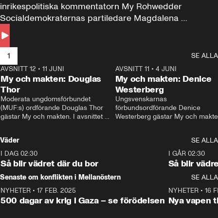
inrikespolitiska kommentatorn My Rohwedder 
Socialdemokraternas partiledare Magdalena 
Andersson till svars.
1
SE ALLA
AVSNITT 12
•
11 JUNI
26:27
AVSNITT 11
•
4 JUNI
2
My och makten: Douglas
My och makten: Denice
Thor
Westerberg
Moderata ungdomsförbundet 
Ungsvenskarnas 
(MUF:s) ordförande Douglas Thor 
förbundsordförande Denice 
gästar My och makten. I avsnittet 
Westerberg gästar My och makten.
diskuteras tonårsutvisningarna och 
avsnittet diskuteras migrationsfrå
hur Moderaterna ska locka väljare till 
och hur SD ska locka kvinnliga 
Väder
SE ALLA
valet i höst. 
väljare. 
I DAG 02:30
1:06
I GÅR 02:30
Så blir vädret där du bor
Så blir vädr
Senaste om konflikten i Mellanöstern
SE ALLA
NYHETER
•
17 FEB. 2025
0:45
NYHETER
•
16 F
500 dagar av krig i Gaza – se förödelsen
Nya vapen ti