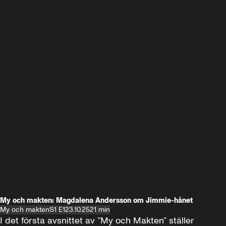
My och makten: Magdalena Andersson om Jimmie-hånet
My och makten
S1 E1
23.10.25
21 min
I det första avsnittet av ”My och Makten” ställer 