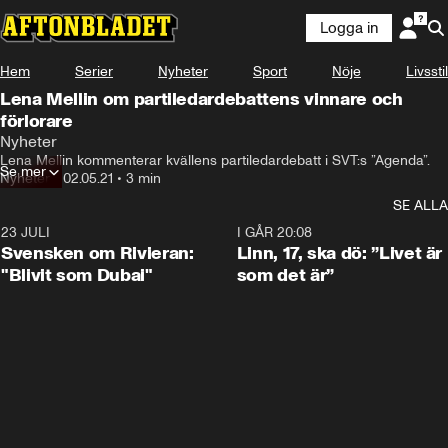
Logga in
Hem
Serier
Nyheter
Sport
Nöje
Livsstil
Lena Mellin om partiledardebattens vinnare och
förlorare
Nyheter
Lena Mellin kommenterar kvällens partiledardebatt i SVT:s ”Agenda”.
Se mer
Nyheter
•
02.05.21
•
3 min
SE ALLA
23 JULI
1:42
I GÅR 20:08
Svensken om Rivieran:
Linn, 17, ska dö: ”Livet är
"Blivit som Dubai"
som det är”