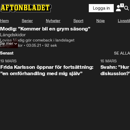
Logga in
Hem
Serier
Nyheter
Sport
Nöje
Livsstil
Modig: ”Kommer bli en grym säsong”
Längdskidor
Lovisa Modig gör comeback i landslaget
Se mer
Längdskidor
•
03.05.21
•
92 sek
Senast
SE ALLA
19 MARS
0:26
16 MARS
Frida Karlsson öppnar för fortsättning:
Svahn: ”Hur 
”en omförhandling med mig själv”
diskussion?