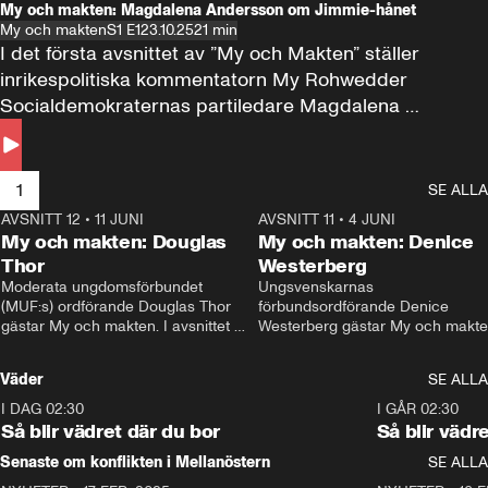
My och makten: Magdalena Andersson om Jimmie-hånet
My och makten
S1 E1
23.10.25
21 min
I det första avsnittet av ”My och Makten” ställer 
inrikespolitiska kommentatorn My Rohwedder 
Socialdemokraternas partiledare Magdalena 
Andersson till svars.
1
SE ALLA
AVSNITT 12
•
11 JUNI
26:27
AVSNITT 11
•
4 JUNI
2
My och makten: Douglas
My och makten: Denice
Thor
Westerberg
Moderata ungdomsförbundet 
Ungsvenskarnas 
(MUF:s) ordförande Douglas Thor 
förbundsordförande Denice 
gästar My och makten. I avsnittet 
Westerberg gästar My och makten.
diskuteras tonårsutvisningarna och 
avsnittet diskuteras migrationsfrå
hur Moderaterna ska locka väljare till 
och hur SD ska locka kvinnliga 
Väder
SE ALLA
valet i höst. 
väljare. 
I DAG 02:30
1:06
I GÅR 02:30
Så blir vädret där du bor
Så blir vädr
Senaste om konflikten i Mellanöstern
SE ALLA