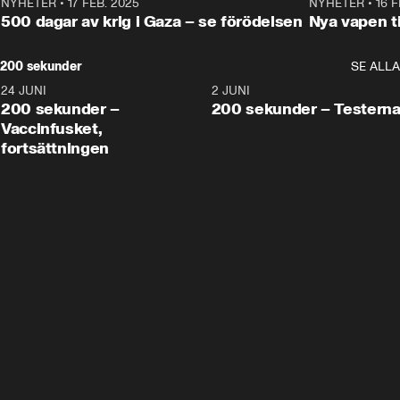
NYHETER
•
17 FEB. 2025
0:45
NYHETER
•
16 F
500 dagar av krig i Gaza – se förödelsen
Nya vapen ti
200 sekunder
SE ALLA
24 JUNI
5:00
2 JUNI
200 sekunder –
200 sekunder – Testern
Vaccinfusket,
fortsättningen