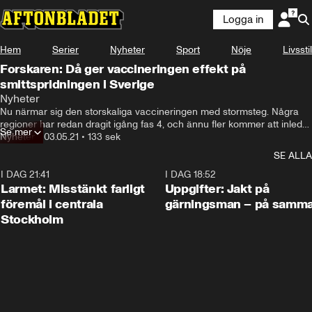
Logga in
Hem
Serier
Nyheter
Sport
Nöje
Livsstil
Forskaren: Då ger vaccineringen effekt på
smittspridningen i Sverige
Nyheter
Nu närmar sig den storskaliga vaccineringen med stormsteg. Några 
regioner har redan dragit igång fas 4, och ännu fler kommer att inleda 
Se mer
den sista fasen inom de närmsta veckorna. Men när kommer vi se en 
Nyheter
•
03.05.21
•
133 sek
tydlig effekt på smittspridningen?
SE ALLA
I DAG 21:41
0:35
I DAG 18:52
Larmet: Misstänkt farligt
Uppgifter: Jakt på
föremål i centrala
gärningsman – på samma
Stockholm