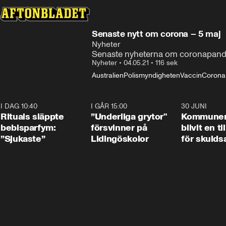
Senaste nytt om corona – 5 maj
Nyheter
Senaste nyheterna om coronapande
Nyheter
•
04.05.21
•
116 sek
Australien
Polismyndigheten
Vaccin
Corona
I DAG 10:40
1:01
I GÅR 15:00
1:07
30 JUNI
Rituals släppte
”Underliga grytor"
Kommune
bebisparfym:
försvinner på
blivit en ti
”Sjukaste”
Lidingöskolor
för skulds