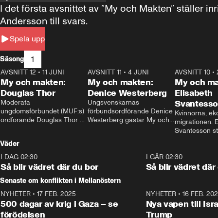
I det första avsnittet av ”My och Makten” ställe
Andersson till svars.
Spela upp
1
Säsong
AVSNITT 12
•
11 JUNI
26:27
AVSNITT 11
•
4 JUNI
23:40
AVSNITT 10
•
My och makten:
My och makten:
My och ma
Douglas Thor
Denice Westerberg
Elisabeth
Moderata 
Ungsvenskarnas 
Svantess
ungdomsförbundet (MUF:s) 
förbundsordförande Denice 
Kvinnorna, ek
ordförande Douglas Thor 
Westerberg gästar My och 
migrationen. E
gästar My och makten. I 
makten. I avsnittet 
Svantesson stäl
avsnittet diskuteras 
diskuteras migrationsfrågan 
när finansmini
Väder
tonårsutvisningarna och hur 
och hur SD ska locka 
Moderaterna ska locka 
kvinnliga väljare. 
I DAG 02:30
1:06
I GÅR 02:30
väljare till valet i höst. 
Så blir vädret där du bor
Så blir vädret där
Senaste om konflikten i Mellanöstern
NYHETER
•
17 FEB. 2025
0:45
NYHETER
•
16 FEB. 20
500 dagar av krig i Gaza – se
Nya vapen till Isr
förödelsen
Trump