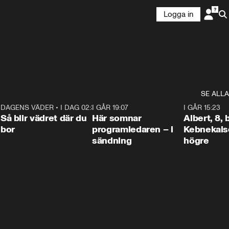
Logga in
SE ALLA
6
DAGENS VÄDER
•
I DAG 02:30
1:06
I GÅR 19:07
0:45
I GÅR 15:23
Så blir vädret där du
Här somnar
Albert, 8,
bor
programledaren – i
Kebnekaise
sändning
högre