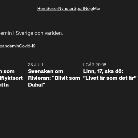
Hem
Serier
Nyheter
Sport
Nöje
Mer
Livsstil
min i Sverige och världen.
pandemin
Covid-19
1:24
23 JULI
1:42
I GÅR 20:08
4:3
n som
Svensken om
Linn, 17, ska dö:
llflyktsort
Rivieran: "Blivit som
”Livet är som det är”
atta
Dubai"