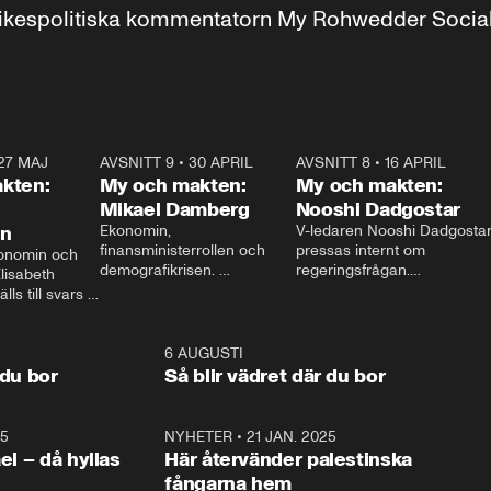
r inrikespolitiska kommentatorn My Rohwedder Soci
27 MAJ
3:51
AVSNITT 9
•
30 APRIL
24:00
AVSNITT 8
•
16 APRIL
25:1
kten:
My och makten:
My och makten:
Mikael Damberg
Nooshi Dadgostar
on
Ekonomin, 
V-ledaren Nooshi Dadgostar
finansministerrollen och 
pressas internt om 
onomin och 
demografikrisen. 
regeringsfrågan.

lisabeth 
Oppositionen ställs till svars 
I Aftonbladets 
ls till svars 
när Socialdemokraternas 
partiledarutfrågning ”My 
stern gästar 
Mikael Damberg gästar My 
och Makten” sätter hon ner 
My och Makten. 
och Makten. 
foten mot kritikerna:

1:06
6 AUGUSTI
1:0
– Vi ställer upp i val. Ska vi 
 du bor
Så blir vädret där du bor
vara med så sitter vi förstås 
25
1:22
NYHETER
•
21 JAN. 2025
0:5
ael – då hyllas
Här återvänder palestinska
fångarna hem