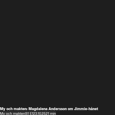
My och makten: Magdalena Andersson om Jimmie-hånet
My och makten
S1 E1
23.10.25
21 min