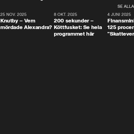
SE ALLA
3
25 NOV. 2025
31:05
8 OKT. 2025
4:29
4 JUNI 2025
Knutby – Vem
200 sekunder –
Finansmin
mördade Alexandra?
Köttfusket: Se hela
125 procent
programmet här
"Skattever
viktig uppg