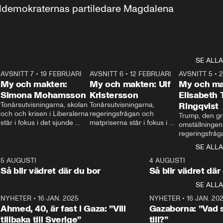
aldemokraternas partiledare Magdalena 
SE ALLA
7
AVSNITT 7
•
19 FEBRUARI
24:30
AVSNITT 6
•
12 FEBRUARI
27:30
AVSNITT 5
•
My och makten:
My och makten: Ulf
My och ma
Simona Mohamsson
Kristersson
Elisabeth
 
Tonårsutvisningarna, skolan 
Tonårsutvisningarna, 
Ringqvist
och och krisen i Liberalerna 
regeringsfrågan och 
Trump, den gr
står i fokus i det sjunde 
matpriserna står i fokus i 
omställningen
avsnittet av ”My och 
det sjätte avsnittet av ”My 
regeringsfråga
makten”. Se när 
och makten”. Se när 
centrum i det 
SE ALLA
Aftonbladets inrikespolitiska 
Aftonbladets inrikespolitiska 
avsnittet av ”
kommentator My 
kommentator My 
6
5 AUGUSTI
1:06
4 AUGUSTI
Makten”. Se nä
Rohwedder ställer 
Rohwedder ställer 
Så blir vädret där du bor
Så blir vädret där
Aftonbladets in
utbildnings- och 
statsminister Ulf Kristersson 
kommentator 
SE ALLA
integrationsminister Simona 
till svars.
Rohwedder stäl
Mohamsson till svars.
Centerpartiets
2
NYHETER
•
16 JAN. 2025
1:01
NYHETER
•
16 JAN. 20
Thand Ring till
Ahmed, 40, är fast i Gaza: ”Vill
Gazaborna: ”Vad s
tillbaka till Sverige”
till?”