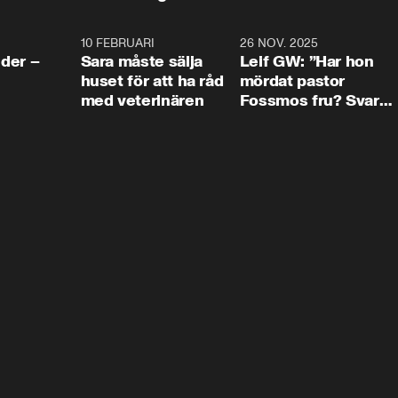
4:24
10 FEBRUARI
4:13
26 NOV. 2025
8:1
der –
Sara måste sälja
Leif GW: ”Har hon
huset för att ha råd
mördat pastor
med veterinären
Fossmos fru? Svar
nej.”