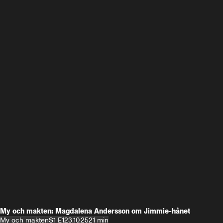
My och makten: Magdalena Andersson om Jimmie-hånet
My och makten
S1 E1
23.10.25
21 min