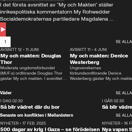
I det första avsnittet av ”My och Makten” ställer 
inrikespolitiska kommentatorn My Rohwedder 
Socialdemokraternas partiledare Magdalena 
Andersson till svars.
1
SE ALLA
AVSNITT 12
•
11 JUNI
26:27
AVSNITT 11
•
4 JUNI
2
My och makten: Douglas
My och makten: Denice
Thor
Westerberg
Moderata ungdomsförbundet 
Ungsvenskarnas 
(MUF:s) ordförande Douglas Thor 
förbundsordförande Denice 
gästar My och makten. I avsnittet 
Westerberg gästar My och makten.
diskuteras tonårsutvisningarna och 
avsnittet diskuteras migrationsfrå
hur Moderaterna ska locka väljare till 
och hur SD ska locka kvinnliga 
Väder
SE ALLA
valet i höst. 
väljare. 
I DAG 02:30
1:06
I GÅR 02:30
Så blir vädret där du bor
Så blir vädr
Senaste om konflikten i Mellanöstern
SE ALLA
NYHETER
•
17 FEB. 2025
0:45
NYHETER
•
16 F
500 dagar av krig i Gaza – se förödelsen
Nya vapen ti