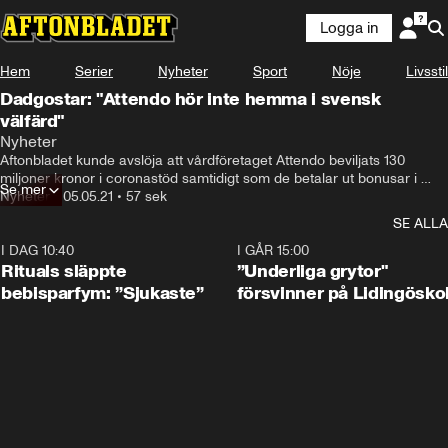
Logga in
Hem
Serier
Nyheter
Sport
Nöje
Livsstil
Dadgostar: "Attendo hör inte hemma i svensk
välfärd"
Nyheter
Aftonbladet kunde avslöja att vårdföretaget Attendo beviljats 130 
miljoner kronor i coronastöd samtidigt som de betalar ut bonusar i 
Se mer
miljonbelopp till företagets toppchefer.
Nyheter
•
05.05.21
•
57 sek
SE ALLA
I DAG 10:40
1:01
I GÅR 15:00
Rituals släppte
”Underliga grytor"
bebisparfym: ”Sjukaste”
försvinner på Lidingösko