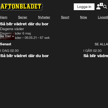
Logga in
Hem
Serier
Nyheter
Sport
Nöje
Livsstil
Så blir vädret där du bor
Dagens väder
Dagens väder 6 maj
Se mer
Dagens väder
•
06.05.21
•
67 sek
Senast
SE ALLA
I DAG 02:30
1:06
I GÅR 02:30
Så blir vädret där du bor
Så blir vädr