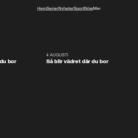
Hem
Serier
Nyheter
Sport
Nöje
Mer
Livsstil
1:06
4 AUGUSTI
1:0
 du bor
Så blir vädret där du bor