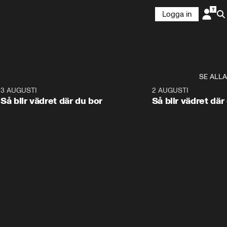
Logga in
SE ALLA
6
3 AUGUSTI
1:06
2 AUGUSTI
Så blir vädret där du bor
Så blir vädret där