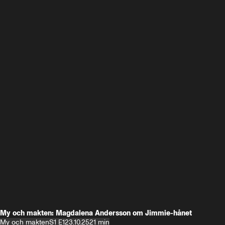
My och makten: Magdalena Andersson om Jimmie-hånet
My och makten
S1 E1
23.10.25
21 min