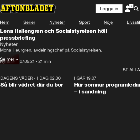
Logga in
Hem
Serier
Nyheter
Sport
Nöje
Livsstil
Lena Hallengren och Socialstyrelsen höll
pressbriefing
Nyheter
Mona Heurgren, avdelningschef på Socialstyrelsen:

Se mer
– Vi har tagit fram preliminär statistik för dödsorsaker 2020. Covid-19 
Nyheter
•
07.05.21
•
21 min
var den tredje vanligaste dödsorsaken efter hjärt- och kärlsjukdomar 
SE ALLA
och cancer.

DAGENS VÄDER
•
I DAG 02:30
1:06
I GÅR 19:07
– Totalt avled 9 504 personer med underliggande orsak covid-19 under 
Så blir vädret där du bor
Här somnar programleda
2020.

– i sändning
Det finns ny statistik på Socialstyrelsens webbplats gällande avlidna i 
covid-19 per län.

– Som ni kan se har vi stora regionala skillnader i Sverige, Stockholm 
är värst drabbade exempelvis.

Man har också tagit fram motsvarande per kommun.