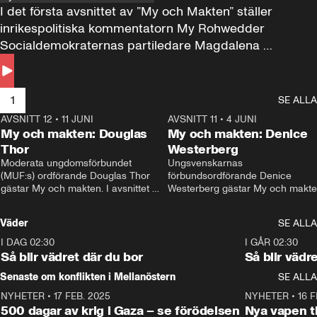
I det första avsnittet av ”My och Makten” ställer 
inrikespolitiska kommentatorn My Rohwedder 
Socialdemokraternas partiledare Magdalena 
Andersson till svars.
1
SE ALLA
AVSNITT 12
•
11 JUNI
26:27
AVSNITT 11
•
4 JUNI
2
My och makten: Douglas
My och makten: Denice
Thor
Westerberg
Moderata ungdomsförbundet 
Ungsvenskarnas 
(MUF:s) ordförande Douglas Thor 
förbundsordförande Denice 
gästar My och makten. I avsnittet 
Westerberg gästar My och makten.
diskuteras tonårsutvisningarna och 
avsnittet diskuteras migrationsfrå
hur Moderaterna ska locka väljare till 
och hur SD ska locka kvinnliga 
Väder
SE ALLA
valet i höst. 
väljare. 
I DAG 02:30
1:06
I GÅR 02:30
Så blir vädret där du bor
Så blir vädr
Senaste om konflikten i Mellanöstern
SE ALLA
NYHETER
•
17 FEB. 2025
0:45
NYHETER
•
16 F
500 dagar av krig i Gaza – se förödelsen
Nya vapen ti