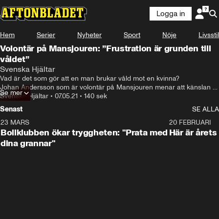
Logga in
Hem
Serier
Nyheter
Sport
Nöje
Livsstil
Volontär på Mansjouren: ”Frustration är grunden till
våldet”
Svenska Hjältar
Vad är det som gör att en man brukar våld mot en kvinna? 

Johan Andersson som är volontär på Mansjouren menar att känslan 
Se mer
av bristande kontroll är en stor del av förklaringen.

Svenska Hjältar
•
07.05.21
•
140 sek
– Jag skulle vilja säga att kanske 80 procent av dem som kommer till 
Senast
SE ALLA
oss har någon typ av svårigheter med frustration som tenderar att leda 
till aggressionsproblem, säger han.
23 MARS
1:27
20 FEBRUARI
Bollklubben ökar tryggheten: "Prata med
Här är årets
dina grannar"