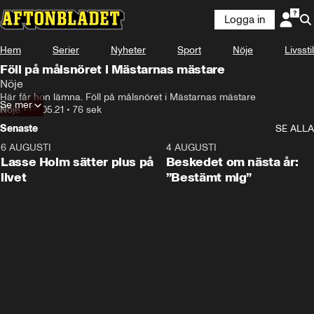
Logga in
Hem
Serier
Nyheter
Sport
Nöje
Livsstil
Föll på målsnöret i Mästarnas mästare
Nöje
Här får hon lämna. Föll på målsnöret i Mästarnas mästare
Se mer
Nöje
•
09.05.21
•
76 sek
Senaste
SE ALLA
6 AUGUSTI
1:04
4 AUGUSTI
Lasse Holm sätter plus på
Beskedet om nästa år:
livet
”Bestämt mig”