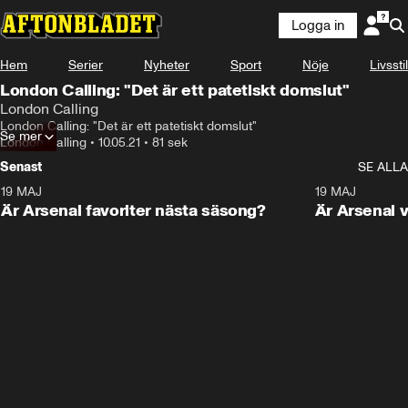
Logga in
Hem
Serier
Nyheter
Sport
Nöje
Livsstil
London Calling: "Det är ett patetiskt domslut"
London Calling
London Calling: "Det är ett patetiskt domslut"
Se mer
London Calling
•
10.05.21
•
81 sek
Senast
SE ALLA
19 MAJ
1:01
19 MAJ
Är Arsenal favoriter nästa säsong?
Är Arsenal v