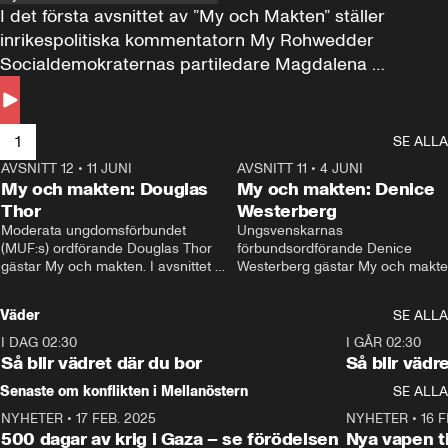
I det första avsnittet av ”My och Makten” ställer 
inrikespolitiska kommentatorn My Rohwedder 
Socialdemokraternas partiledare Magdalena 
Andersson till svars.
1
SE ALLA
AVSNITT 12
•
11 JUNI
26:27
AVSNITT 11
•
4 JUNI
2
My och makten: Douglas
My och makten: Denice
Thor
Westerberg
Moderata ungdomsförbundet 
Ungsvenskarnas 
(MUF:s) ordförande Douglas Thor 
förbundsordförande Denice 
gästar My och makten. I avsnittet 
Westerberg gästar My och makten.
diskuteras tonårsutvisningarna och 
avsnittet diskuteras migrationsfrå
hur Moderaterna ska locka väljare till 
och hur SD ska locka kvinnliga 
Väder
SE ALLA
valet i höst. 
väljare. 
I DAG 02:30
1:06
I GÅR 02:30
Så blir vädret där du bor
Så blir vädr
Senaste om konflikten i Mellanöstern
SE ALLA
NYHETER
•
17 FEB. 2025
0:45
NYHETER
•
16 F
500 dagar av krig i Gaza – se förödelsen
Nya vapen ti