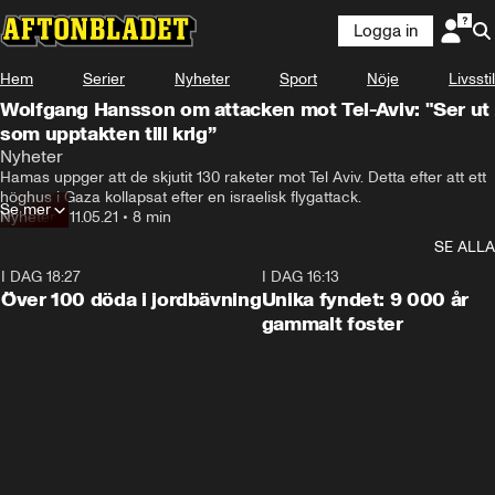
Logga in
Hem
Serier
Nyheter
Sport
Nöje
Livsstil
Wolfgang Hansson om attacken mot Tel-Aviv: "Ser ut
som upptakten till krig”
Nyheter
Hamas uppger att de skjutit 130 raketer mot Tel Aviv. Detta efter att ett 
höghus i Gaza kollapsat efter en israelisk flygattack.
Se mer
Nyheter
•
11.05.21
•
8 min
SE ALLA
I DAG 18:27
0:31
I DAG 16:13
Över 100 döda i jordbävning
Unika fyndet: 9 000 år
gammalt foster