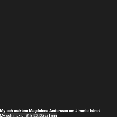
My och makten: Magdalena Andersson om Jimmie-hånet
My och makten
S1 E1
23.10.25
21 min