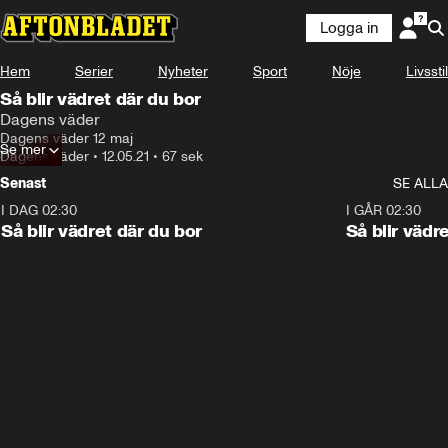
Logga in
Hem
Serier
Nyheter
Sport
Nöje
Livsstil
Så blir vädret där du bor
Dagens väder
Dagens väder 12 maj
Se mer
Dagens väder
•
12.05.21
•
67 sek
Senast
SE ALLA
I DAG 02:30
1:06
I GÅR 02:30
Så blir vädret där du bor
Så blir vädr