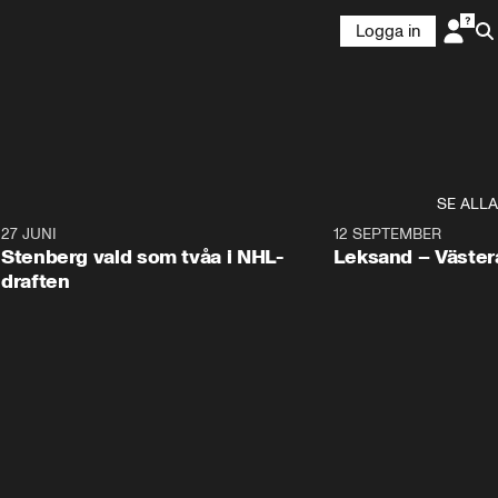
Logga in
SE ALLA
9
27 JUNI
0:49
12 SEPTEMBER
Plus
Stenberg vald som tvåa i NHL-
Leksand – Väster
draften