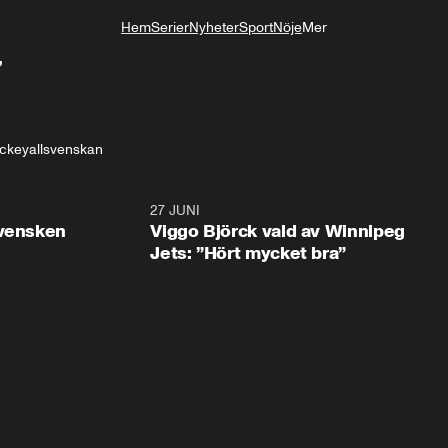
Hem
Serier
Nyheter
Sport
Nöje
Mer
Livsstil
”
ckeyallsvenskan
0:30
27 JUNI
0:4
svensken
Viggo Björck vald av Winnipeg
Jets: ”Hört mycket bra”