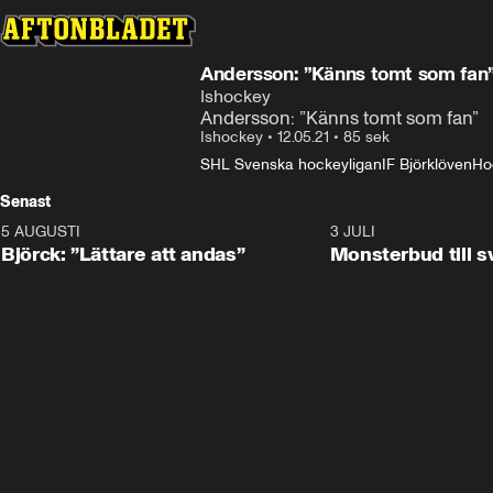
Andersson: ”Känns tomt som fan
Ishockey
Andersson: ”Känns tomt som fan”
Ishockey
•
12.05.21
•
85 sek
SHL Svenska hockeyligan
IF Björklöven
Ho
Senast
5 AUGUSTI
2:08
3 JULI
Björck: ”Lättare att andas”
Monsterbud till 