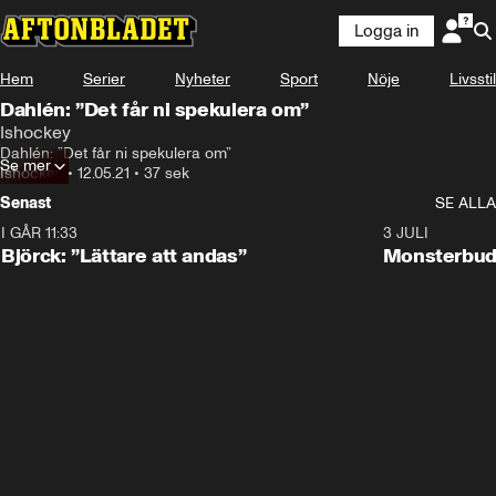
Logga in
Hem
Serier
Nyheter
Sport
Nöje
Livsstil
Dahlén: ”Det får ni spekulera om”
Ishockey
Dahlén: ”Det får ni spekulera om”
Se mer
Ishockey
•
12.05.21
•
37 sek
Senast
SE ALLA
I GÅR 11:33
2:08
3 JULI
Björck: ”Lättare att andas”
Monsterbud 