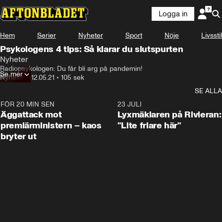
Logga in
Hem
Serier
Nyheter
Sport
Nöje
Livsstil
Psykologens 4 tips: Så klarar du slutspurten
Nyheter
Radiopsykologen: Du får bli arg på pandemin!
Se mer
Nyheter
•
12.05.21
•
105 sek
SE ALLA
FÖR 20 MIN SEN
0:37
23 JULI
Äggattack mot
Lyxmäklaren på Rivieran:
premiärministern – kaos
"Lite friare här"
bryter ut