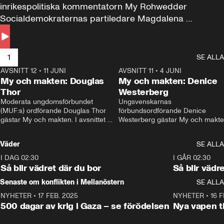
inrikespolitiska kommentatorn My Rohwedder 
Socialdemokraternas partiledare Magdalena 
Andersson till svars.
1
SE ALLA
AVSNITT 12
•
11 JUNI
26:27
AVSNITT 11
•
4 JUNI
2
My och makten: Douglas
My och makten: Denice
Thor
Westerberg
Moderata ungdomsförbundet 
Ungsvenskarnas 
(MUF:s) ordförande Douglas Thor 
förbundsordförande Denice 
gästar My och makten. I avsnittet 
Westerberg gästar My och makten.
diskuteras tonårsutvisningarna och 
avsnittet diskuteras migrationsfrå
hur Moderaterna ska locka väljare till 
och hur SD ska locka kvinnliga 
Väder
SE ALLA
valet i höst. 
väljare. 
I DAG 02:30
1:06
I GÅR 02:30
Så blir vädret där du bor
Så blir vädr
Senaste om konflikten i Mellanöstern
SE ALLA
NYHETER
•
17 FEB. 2025
0:45
NYHETER
•
16 F
500 dagar av krig i Gaza – se förödelsen
Nya vapen ti