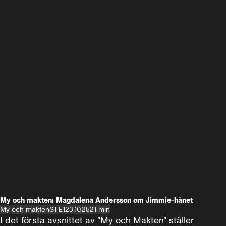
My och makten: Magdalena Andersson om Jimmie-hånet
My och makten
S1 E1
23.10.25
21 min
I det första avsnittet av ”My och Makten” ställer 