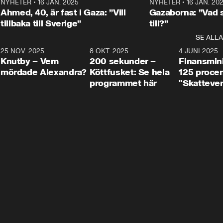
Centerpartiets
2
NYHETER
•
16 JAN. 2025
1:01
NYHETER
•
16 JAN. 20
Thand Ring till
Ahmed, 40, är fast i Gaza: ”Vill
Gazaborna: ”Vad s
tillbaka till Sverige”
till?”
SE ALLA
3
25 NOV. 2025
31:05
8 OKT. 2025
4:29
4 JUNI 2025
Knutby – Vem
200 sekunder –
Finansmin
mördade Alexandra?
Köttfusket: Se hela
125 procent
programmet här
"Skattever
viktig uppg