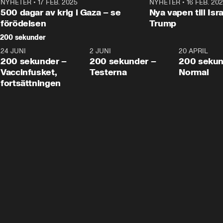
NYHETER
•
17 FEB. 2025
0:45
NYHETER
•
16 FEB. 20
500 dagar av krig i Gaza – se
Nya vapen till Isr
förödelsen
Trump
200 sekunder
24 JUNI
5:00
2 JUNI
4:23
20 APRIL
200 sekunder –
200 sekunder –
200 sekun
Vaccinfusket,
Testerna
Normal
fortsättningen