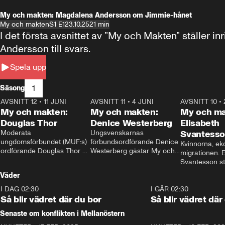
My och makten: Magdalena Andersson om Jimmie-hånet
My och makten
S1 E1
23.10.25
21 min
I det första avsnittet av ”My och Makten” ställe
Andersson till svars.
Spela upp
1
Säsong
AVSNITT 12
•
11 JUNI
26:27
AVSNITT 11
•
4 JUNI
23:40
AVSNITT 10
•
My och makten:
My och makten:
My och ma
Douglas Thor
Denice Westerberg
Elisabeth
Moderata 
Ungsvenskarnas 
Svantess
ungdomsförbundet (MUF:s) 
förbundsordförande Denice 
Kvinnorna, ek
ordförande Douglas Thor 
Westerberg gästar My och 
migrationen. E
gästar My och makten. I 
makten. I avsnittet 
Svantesson stäl
avsnittet diskuteras 
diskuteras migrationsfrågan 
när finansmini
Väder
tonårsutvisningarna och hur 
och hur SD ska locka 
Moderaterna ska locka 
kvinnliga väljare. 
I DAG 02:30
1:06
I GÅR 02:30
väljare till valet i höst. 
Så blir vädret där du bor
Så blir vädret där
Senaste om konflikten i Mellanöstern