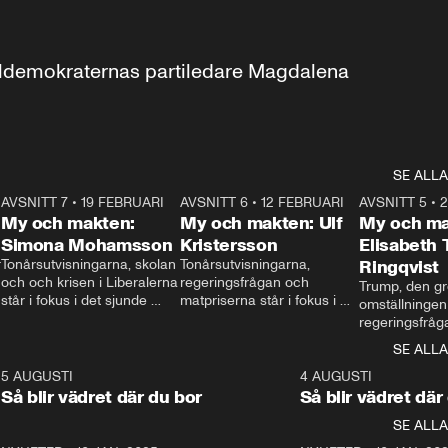
aldemokraternas partiledare Magdalena 
SE ALLA
7
AVSNITT 7
•
19 FEBRUARI
24:30
AVSNITT 6
•
12 FEBRUARI
27:30
AVSNITT 5
•
My och makten:
My och makten: Ulf
My och ma
Simona Mohamsson
Kristersson
Elisabeth
 
Tonårsutvisningarna, skolan 
Tonårsutvisningarna, 
Ringqvist
och och krisen i Liberalerna 
regeringsfrågan och 
Trump, den gr
står i fokus i det sjunde 
matpriserna står i fokus i 
omställningen
avsnittet av ”My och 
det sjätte avsnittet av ”My 
regeringsfråga
makten”. Se när 
och makten”. Se när 
centrum i det 
SE ALLA
Aftonbladets inrikespolitiska 
Aftonbladets inrikespolitiska 
avsnittet av ”
kommentator My 
kommentator My 
6
5 AUGUSTI
1:06
4 AUGUSTI
Makten”. Se nä
Rohwedder ställer 
Rohwedder ställer 
Så blir vädret där du bor
Så blir vädret där
Aftonbladets in
utbildnings- och 
statsminister Ulf Kristersson 
kommentator 
SE ALLA
integrationsminister Simona 
till svars.
Rohwedder stäl
Mohamsson till svars.