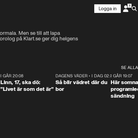
Logga in
mala. Men se till att lapa 
rolog på Klart.se ger dig helgens 
SE ALLA
2
I GÅR 20:08
4:36
DAGENS VÄDER
•
I DAG 02:30
1:06
I GÅR 19:07
Linn, 17, ska dö:
Så blir vädret där du
Här somna
”Livet är som det är”
bor
programled
sändning