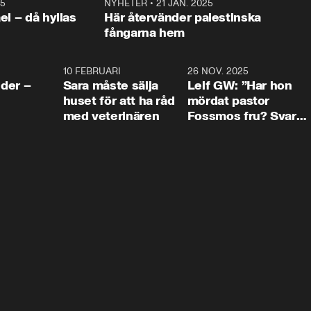
25
1:22
NYHETER
•
21 JAN. 2025
0:5
ael – då hyllas
Här återvänder palestinska
fångarna hem
4:24
10 FEBRUARI
4:13
26 NOV. 2025
8:1
der –
Sara måste sälja
Leif GW: ”Har hon
huset för att ha råd
mördat pastor
med veterinären
Fossmos fru? Svar
nej.”