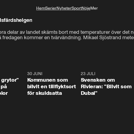
Hem
Serier
Nyheter
Sport
Nöje
Mer
Livsstil
elsfärdshelgen
ora delar av landet skämts bort med temperaturer över det nor
 på fredagen kommer en tvärvändning. Mikael Sjöstrand meteo
1:07
30 JUNI
1:24
23 JULI
1:4
 grytor"
Kommunen som
Svensken om
 på
blivit en tillflyktsort
Rivieran: "Blivit som
lor
för skuldsatta
Dubai"