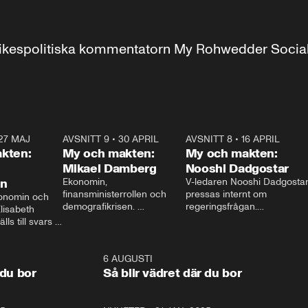
r inrikespolitiska kommentatorn My Rohwedder Soci
27 MAJ
3:51
AVSNITT 9
•
30 APRIL
24:00
AVSNITT 8
•
16 APRIL
25:1
kten:
My och makten:
My och makten:
Mikael Damberg
Nooshi Dadgostar
on
Ekonomin, 
V-ledaren Nooshi Dadgostar
finansministerrollen och 
pressas internt om 
onomin och 
demografikrisen. 
regeringsfrågan.

lisabeth 
Oppositionen ställs till svars 
I Aftonbladets 
ls till svars 
när Socialdemokraternas 
partiledarutfrågning ”My 
stern gästar 
Mikael Damberg gästar My 
och Makten” sätter hon ner 
My och Makten. 
och Makten. 
foten mot kritikerna:

1:06
6 AUGUSTI
1:0
– Vi ställer upp i val. Ska vi 
 du bor
Så blir vädret där du bor
vara med så sitter vi förstås 