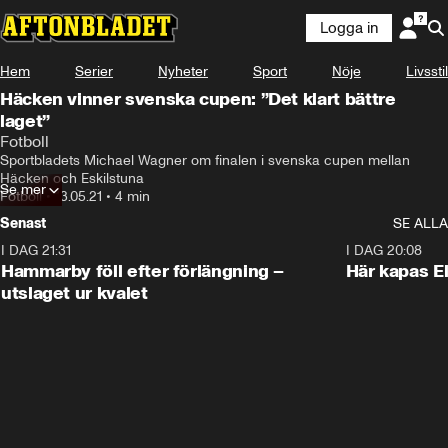
Logga in
Hem
Serier
Nyheter
Sport
Nöje
Livsstil
Häcken vinner svenska cupen: ”Det klart bättre
laget”
Fotboll
Sportbladets Michael Wagner om finalen i svenska cupen mellan 
Häcken och Eskilstuna
Se mer
Fotboll
•
13.05.21
•
4 min
Senast
SE ALLA
I DAG 21:31
1:28
I DAG 20:08
Hammarby föll efter förlängning –
Här kapas El
utslaget ur kvalet