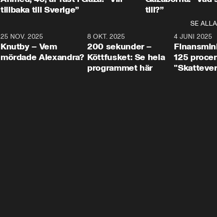
tillbaka till Sverige”
till?”
SE ALLA
3
25 NOV. 2025
31:05
8 OKT. 2025
4:29
4 JUNI 2025
Knutby – Vem
200 sekunder –
Finansmin
mördade Alexandra?
Köttfusket: Se hela
125 procent
programmet här
"Skattever
viktig uppg