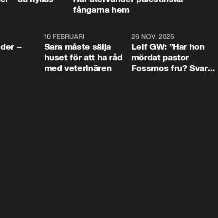
fångarna hem
4:24
10 FEBRUARI
4:13
26 NOV. 2025
8:1
der –
Sara måste sälja
Leif GW: ”Har hon
huset för att ha råd
mördat pastor
med veterinären
Fossmos fru? Svar
nej.”