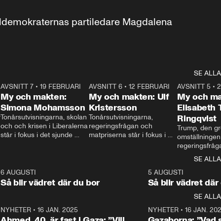
aldemokraternas partiledare Magdalena 
SE ALLA
7
AVSNITT 7
•
19 FEBRUARI
24:30
AVSNITT 6
•
12 FEBRUARI
27:30
AVSNITT 5
•
My och makten:
My och makten: Ulf
My och ma
Simona Mohamsson
Kristersson
Elisabeth
 
Tonårsutvisningarna, skolan 
Tonårsutvisningarna, 
Ringqvist
och och krisen i Liberalerna 
regeringsfrågan och 
Trump, den gr
står i fokus i det sjunde 
matpriserna står i fokus i 
omställningen
avsnittet av ”My och 
det sjätte avsnittet av ”My 
regeringsfråga
makten”. Se när 
och makten”. Se när 
centrum i det 
SE ALLA
Aftonbladets inrikespolitiska 
Aftonbladets inrikespolitiska 
avsnittet av ”
kommentator My 
kommentator My 
6
6 AUGUSTI
1:06
5 AUGUSTI
Makten”. Se nä
Rohwedder ställer 
Rohwedder ställer 
Så blir vädret där du bor
Så blir vädret där
Aftonbladets in
utbildnings- och 
statsminister Ulf Kristersson 
kommentator 
SE ALLA
integrationsminister Simona 
till svars.
Rohwedder stäl
Mohamsson till svars.
Centerpartiets
2
NYHETER
•
16 JAN. 2025
1:01
NYHETER
•
16 JAN. 20
Thand Ring till
Ahmed, 40, är fast i Gaza: ”Vill
Gazaborna: ”Vad s