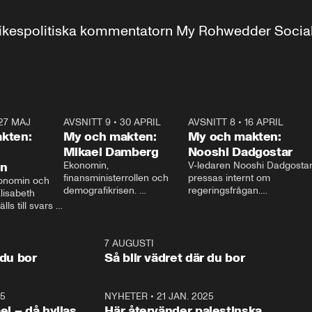
r inrikespolitiska kommentatorn My Rohwedder Soci
27 MAJ
3:51
AVSNITT 9
•
30 APRIL
24:00
AVSNITT 8
•
16 APRIL
25:1
kten:
My och makten:
My och makten:
Mikael Damberg
Nooshi Dadgostar
on
Ekonomin, 
V-ledaren Nooshi Dadgostar
finansministerrollen och 
pressas internt om 
onomin och 
demografikrisen. 
regeringsfrågan.

lisabeth 
Oppositionen ställs till svars 
I Aftonbladets 
ls till svars 
när Socialdemokraternas 
partiledarutfrågning ”My 
stern gästar 
Mikael Damberg gästar My 
och Makten” sätter hon ner 
My och Makten. 
och Makten. 
foten mot kritikerna:

1:06
7 AUGUSTI
1:0
– Vi ställer upp i val. Ska vi 
 du bor
Så blir vädret där du bor
vara med så sitter vi förstås 
25
1:22
NYHETER
•
21 JAN. 2025
0:5
ael – då hyllas
Här återvänder palestinska