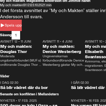
My och makten: Magdalena Andersson om Jimmie-hånet
My och makten
S1 E1
23.10.25
21 min
I det första avsnittet av ”My och Makten” ställe
Andersson till svars.
Spela upp
1
Säsong
AVSNITT 12
•
11 JUNI
26:27
AVSNITT 11
•
4 JUNI
23:40
AVSNITT 10
•
My och makten:
My och makten:
My och ma
Douglas Thor
Denice Westerberg
Elisabeth
Moderata 
Ungsvenskarnas 
Svantess
ungdomsförbundet (MUF:s) 
förbundsordförande Denice 
Kvinnorna, ek
ordförande Douglas Thor 
Westerberg gästar My och 
migrationen. E
gästar My och makten. I 
makten. I avsnittet 
Svantesson stäl
avsnittet diskuteras 
diskuteras migrationsfrågan 
när finansmini
Väder
tonårsutvisningarna och hur 
och hur SD ska locka 
Moderaterna ska locka 
kvinnliga väljare. 
I DAG 02:30
1:06
I GÅR 02:30
väljare till valet i höst. 
Så blir vädret där du bor
Så blir vädret där
Senaste om konflikten i Mellanöstern
NYHETER
•
17 FEB. 2025
0:45
NYHETER
•
16 FEB. 20
500 dagar av krig i Gaza – se
Nya vapen till Isr