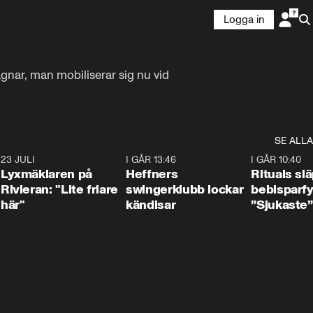
Logga in
agnar, man mobiliserar sig nu vid 
SE ALLA
7
23 JULI
2:02
I GÅR 13:46
0:55
I GÅR 10:40
Lyxmäklaren på
Heffners
Rituals sl
Rivieran: "Lite friare
swingerklubb lockar
bebisparf
här"
kändisar
”Sjukaste”