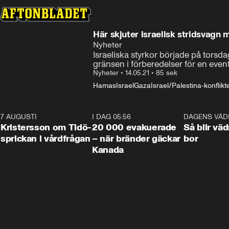
Här skjuter israelisk stridsvagn
Nyheter
Israeliska styrkor började på torsda
gränsen i förberedelser för en even
Nyheter
•
14.05.21
•
85 sek
Hamas
Israel
Gaza
Israel/Palestina-konflikt
7 AUGUSTI
0:42
I DAG 05:56
0:38
DAGENS VÄD
Kristersson om Tidö-
20 000 evakuerade
Så blir väd
sprickan i vårdfrågan
– när bränder gäckar
bor
Kanada