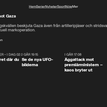
Hem
Serier
Nyheter
Sport
Nöje
Mer
Livsstil
 mot Gaza
gskvällen beskjuta Gaza även från artilleripjäser och stridsv
tuell markoperation.
en
ER
•
I DAG 02:30
1:06
I GÅR 19:15
0:36
I GÅR 17:08
0:3
ret där du
Se de nya UFO-
Äggattack mot
bilderna
premiärministern –
kaos bryter ut